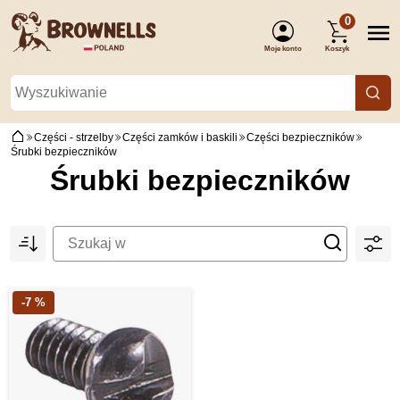
0
Moje konto
Koszyk
(Zaloguj się)
Części - strzelby
Części zamków i baskili
Części bezpieczników
Śrubki bezpieczników
Śrubki bezpieczników
-7 %