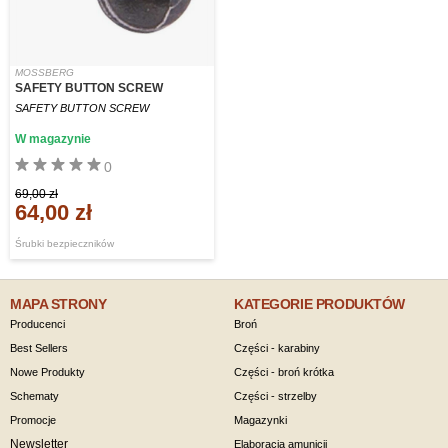
MOSSBERG
SAFETY BUTTON SCREW
SAFETY BUTTON SCREW
W magazynie
0
69,00 zł
64,00 zł
Śrubki bezpieczników
MAPA STRONY
KATEGORIE PRODUKTÓW
Producenci
Broń
Best Sellers
Części - karabiny
Nowe Produkty
Części - broń krótka
Schematy
Części - strzelby
Promocje
Magazynki
Newsletter
Elaboracja amunicji