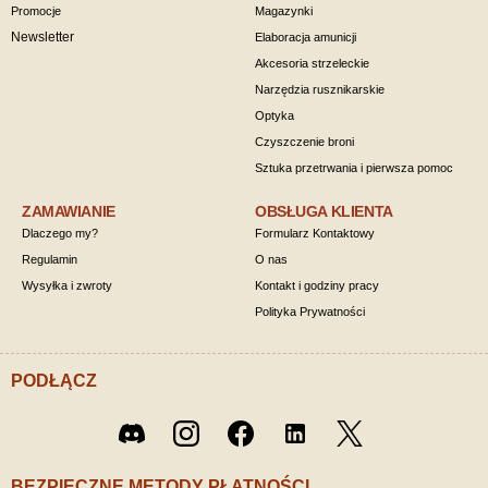
Promocje
Magazynki
Newsletter
Elaboracja amunicji
Akcesoria strzeleckie
Narzędzia rusznikarskie
Optyka
Czyszczenie broni
Sztuka przetrwania i pierwsza pomoc
ZAMAWIANIE
OBSŁUGA KLIENTA
Dlaczego my?
Formularz Kontaktowy
Regulamin
O nas
Wysyłka i zwroty
Kontakt i godziny pracy
Polityka Prywatności
PODŁĄCZ
Twitter
Discord
Instagram
Facebook
LinkedIn
/ X
BEZPIECZNE METODY PŁATNOŚCI