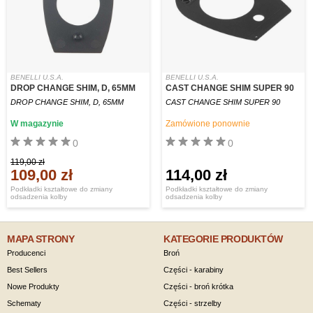
BENELLI U.S.A.
BENELLI U.S.A.
DROP CHANGE SHIM, D, 65MM
CAST CHANGE SHIM SUPER 90
DROP CHANGE SHIM, D, 65MM
CAST CHANGE SHIM SUPER 90
W magazynie
Zamówione ponownie
0
0
119,00 zł
109,00 zł
114,00 zł
Podkładki kształtowe do zmiany
Podkładki kształtowe do zmiany
odsadzenia kolby
odsadzenia kolby
MAPA STRONY
KATEGORIE PRODUKTÓW
Producenci
Broń
Best Sellers
Części - karabiny
Nowe Produkty
Części - broń krótka
Schematy
Części - strzelby