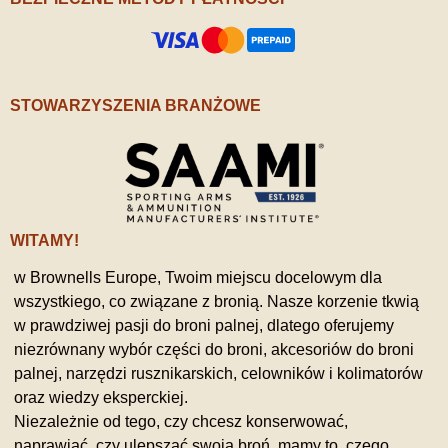
STOWARZYSZENIA BRANŻOWE
WITAMY!
w Brownells Europe, Twoim miejscu docelowym dla
wszystkiego, co związane z bronią. Nasze korzenie tkwią
w prawdziwej pasji do broni palnej, dlatego oferujemy
niezrównany wybór części do broni, akcesoriów do broni
palnej, narzędzi rusznikarskich, celowników i kolimatorów
oraz wiedzy eksperckiej.
Niezależnie od tego, czy chcesz konserwować,
naprawiać, czy ulepszać swoją broń, mamy to, czego