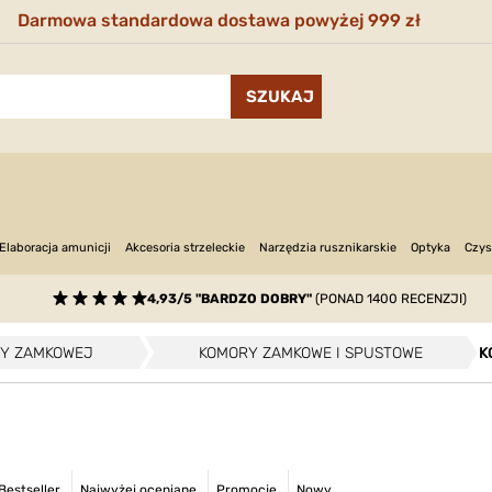
Darmowa standardowa dostawa powyżej 999 zł
Narzędzia rusznikarskie
Optyka
Elaboracja amunicji
Akcesoria strzeleckie
Czys
4,93/5 "BARDZO DOBRY"
(PONAD 1400 RECENZJI)
RY ZAMKOWEJ
KOMORY ZAMKOWE I SPUSTOWE
K
Bestseller
Najwyżej oceniane
Promocje
Nowy