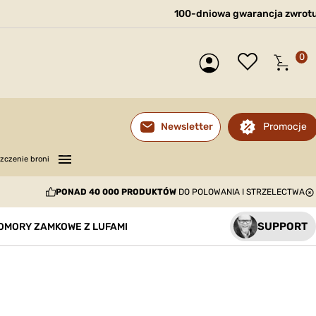
100-dniowa gwarancja zwrot
0
Promocje
Newsletter
—
—
—
zczenie broni
PONAD 40 000 PRODUKTÓW
DO POLOWANIA I STRZELECTWA
SUPPORT
OMORY ZAMKOWE Z LUFAMI