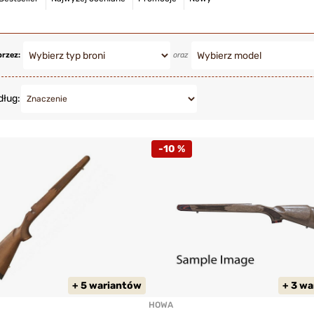
przez:
oraz
dług:
-10 %
+ 5 wariantów
+ 3 w
HOWA