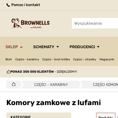
Pomoc i kontakt
SKLEP
SCHEMATY
PRODUCENCI
Broń
Części - karabiny
Części - broń krótka
Części - strzelby
Magazynki
PONAD 300 000 KLIENTÓW
- DZIĘKUJEMY!
CZĘŚCI - KARABINY
CZĘŚCI KOMO
Komory zamkowe z lufami
KATEGORIE
Produkty