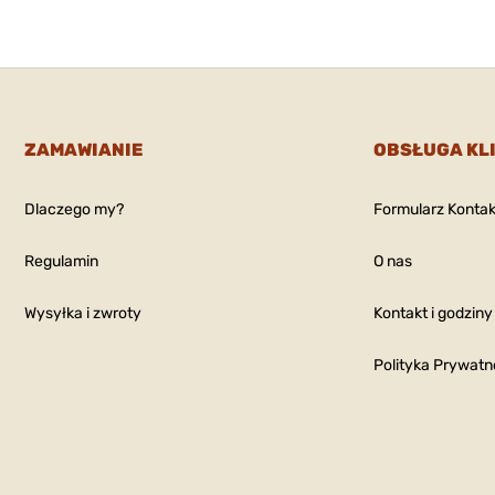
ZAMAWIANIE
OBSŁUGA KL
Dlaczego my?
Formularz Konta
Regulamin
O nas
Wysyłka i zwroty
Kontakt i godziny
Polityka Prywatn