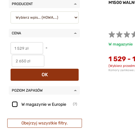
M1500 WALN
PRODUCENT
CENA
W magazynie
-
1 529
-
(Wybierz przedm
Komory zamkowe z
OK
POZIOM ZAPASÓW
W magazynie w Europie
(7)
Obejrzyj wszystkie filtry.