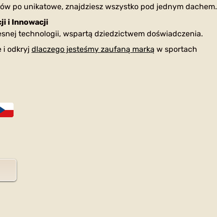
ów po unikatowe, znajdziesz wszystko pod jednym dachem.
i i Innowacji
nej technologii, wspartą dziedzictwem doświadczenia.
 i odkryj
dlaczego jesteśmy zaufaną marką
w sportach