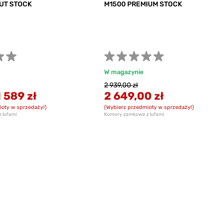
UT STOCK
M1500 PREMIUM STOCK
W magazynie
2 939,00 zł
1 589 zł
2 649,00 zł
ioty w sprzedaży!)
(Wybierz przedmioty w sprzedaży!)
 lufami
Komory zamkowe z lufami