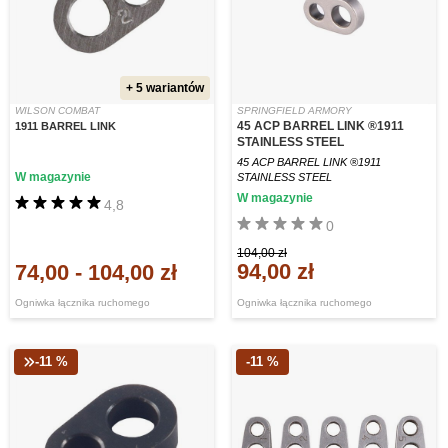
+ 5 wariantów
WILSON COMBAT
SPRINGFIELD ARMORY
45 ACP BARREL LINK ®1911
1911 BARREL LINK
STAINLESS STEEL
45 ACP BARREL LINK ®1911
W magazynie
STAINLESS STEEL
W magazynie
4,8
0
104,00 zł
94,00 zł
74,00
-
104,00 zł
Ogniwka łącznika ruchomego
Ogniwka łącznika ruchomego
-11 %
-11 %