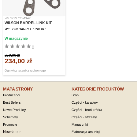
WILSON COMBAT
WILSON BARREL LINK KIT
WILSON BARREL LINK KIT
W magazynie
0
259,00 zł
234,00 zł
Ogniwka łącznika ruchomego
MAPA STRONY
KATEGORIE PRODUKTÓW
Producenci
Broń
Best Sellers
Części - karabiny
Nowe Produkty
Części - broń krótka
Schematy
Części - strzelby
Promocje
Magazynki
Newsletter
Elaboracja amunicji