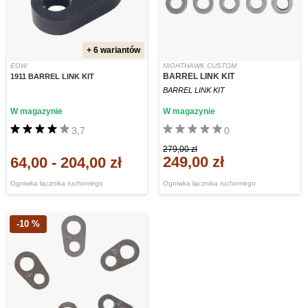
+ 6 wariantów
EGW
NIGHTHAWK CUSTOM
BARREL LINK KIT
1911 BARREL LINK KIT
BARREL LINK KIT
W magazynie
W magazynie
3,7
0
279,00 zł
249,00 zł
64,00
-
204,00 zł
Ogniwka łącznika ruchomego
Ogniwka łącznika ruchomego
-10 %