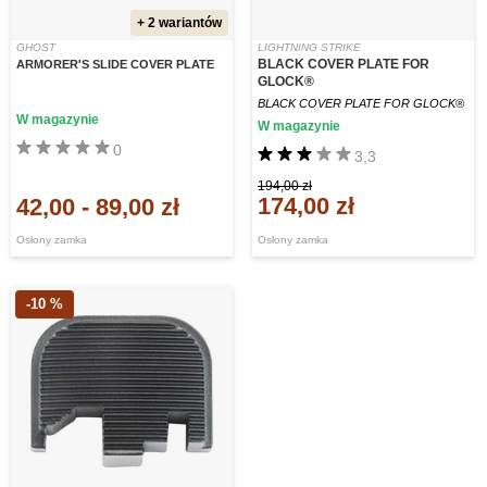
+ 2 wariantów
GHOST
LIGHTNING STRIKE
BLACK COVER PLATE FOR
ARMORER'S SLIDE COVER PLATE
GLOCK®
BLACK COVER PLATE FOR GLOCK®
W magazynie
W magazynie
0
3,3
194,00 zł
174,00 zł
42,00
-
89,00 zł
Osłony zamka
Osłony zamka
-10 %