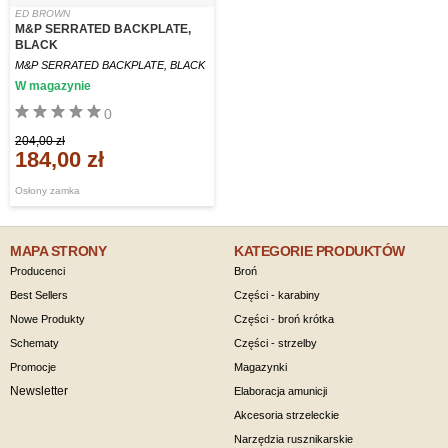
ED BROWN
M&P SERRATED BACKPLATE,
BLACK
M&P SERRATED BACKPLATE, BLACK
W magazynie
0
204,00 zł
184,00 zł
Osłony zamka
MAPA STRONY
KATEGORIE PRODUKTÓW
Producenci
Broń
Best Sellers
Części - karabiny
Nowe Produkty
Części - broń krótka
Schematy
Części - strzelby
Promocje
Magazynki
Newsletter
Elaboracja amunicji
Akcesoria strzeleckie
Narzędzia rusznikarskie