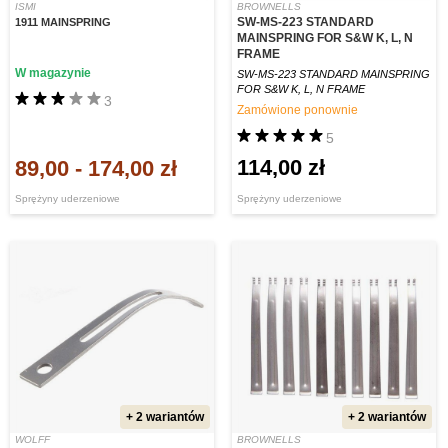
ISMI
BROWNELLS
SW-MS-223 STANDARD
1911 MAINSPRING
MAINSPRING FOR S&W K, L, N
FRAME
W magazynie
SW-MS-223 STANDARD MAINSPRING
FOR S&W K, L, N FRAME
3
Zamówione ponownie
5
114,00 zł
89,00
-
174,00 zł
Sprężyny uderzeniowe
Sprężyny uderzeniowe
+ 2 wariantów
+ 2 wariantów
WOLFF
BROWNELLS