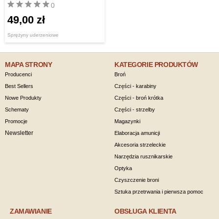
0
49,00 zł
Sprężyny uderzeniowe
MAPA STRONY
KATEGORIE PRODUKTÓW
Producenci
Broń
Best Sellers
Części - karabiny
Nowe Produkty
Części - broń krótka
Schematy
Części - strzelby
Promocje
Magazynki
Newsletter
Elaboracja amunicji
Akcesoria strzeleckie
Narzędzia rusznikarskie
Optyka
Czyszczenie broni
Sztuka przetrwania i pierwsza pomoc
ZAMAWIANIE
OBSŁUGA KLIENTA