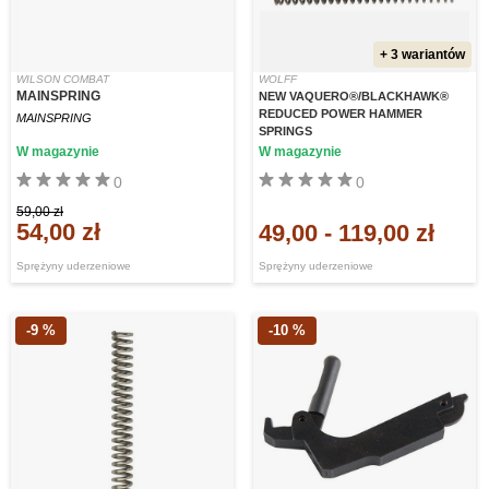
+ 3 wariantów
WILSON COMBAT
WOLFF
MAINSPRING
NEW VAQUERO®/BLACKHAWK®
REDUCED POWER HAMMER
MAINSPRING
SPRINGS
W magazynie
W magazynie
0
0
59,00 zł
54,00 zł
49,00
-
119,00 zł
Sprężyny uderzeniowe
Sprężyny uderzeniowe
-9 %
-10 %