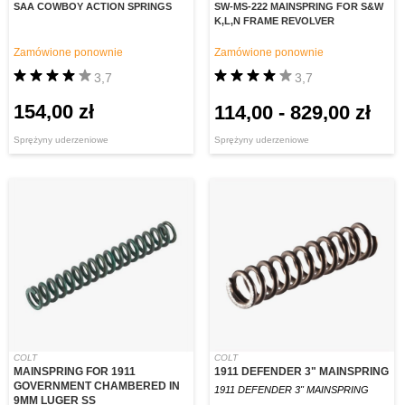
SAA COWBOY ACTION SPRINGS
SW-MS-222 MAINSPRING FOR S&W
K,L,N FRAME REVOLVER
Zamówione ponownie
Zamówione ponownie
3,7
3,7
154,00 zł
114,00
-
829,00 zł
Sprężyny uderzeniowe
Sprężyny uderzeniowe
COLT
COLT
MAINSPRING FOR 1911
1911 DEFENDER 3" MAINSPRING
GOVERNMENT CHAMBERED IN
1911 DEFENDER 3" MAINSPRING
9MM LUGER SS