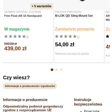
+ 5 wariantów
GERMAN TACTICAL SYSTEMS
PRUSSIA PRECISION
MAG
M-LOK QD Sling Mount Set
Free Float AR-15 Handguard
AR-
MIL
W magazynie
Zamówione ponownie
Za
0
0
54,00 zł
549,00 zł
49
439,00 zł
Taktyczne zaczepy do pasów
Kolb
Czy wiesz?
Informacje o producencie i zgodności
Informacje o producencie
Instrukcje
bezpieczeństwa
Odpowiedzialny podmiot gospodarczy
zgodnie z rozporządzeniem UE
Przeczytaj