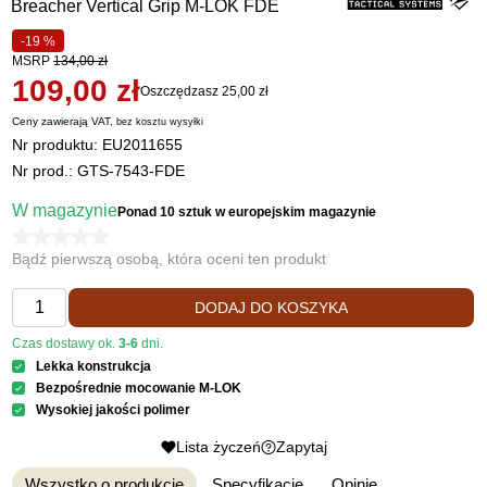
Breacher Vertical Grip M-LOK FDE
-19 %
MSRP
134,00 zł
109,00 zł
Oszczędzasz 25,00 zł
Ceny zawierają VAT,
bez kosztu
wysyłki
Nr produktu:
EU2011655
Nr prod.: GTS-7543-FDE
W magazynie
Ponad 10 sztuk
w europejskim magazynie
Bądź pierwszą osobą, która oceni ten produkt
DODAJ DO KOSZYKA
Czas dostawy ok.
3-6
dni.
Lekka konstrukcja
Bezpośrednie mocowanie M-LOK
Wysokiej jakości polimer
Lista życzeń
Zapytaj
Wszystko o produkcie
Specyfikacje
Opinie