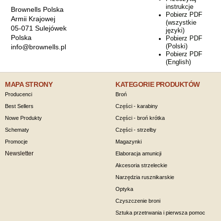
instrukcje
Brownells Polska
Pobierz PDF
Armii Krajowej
(wszystkie
05-071 Sulejówek
języki)
Polska
Pobierz PDF
(Polski)
info@brownells.pl
Pobierz PDF
(English)
MAPA STRONY
KATEGORIE PRODUKTÓW
Producenci
Broń
Best Sellers
Części - karabiny
Nowe Produkty
Części - broń krótka
Schematy
Części - strzelby
Promocje
Magazynki
Newsletter
Elaboracja amunicji
Akcesoria strzeleckie
Narzędzia rusznikarskie
Optyka
Czyszczenie broni
Sztuka przetrwania i pierwsza pomoc