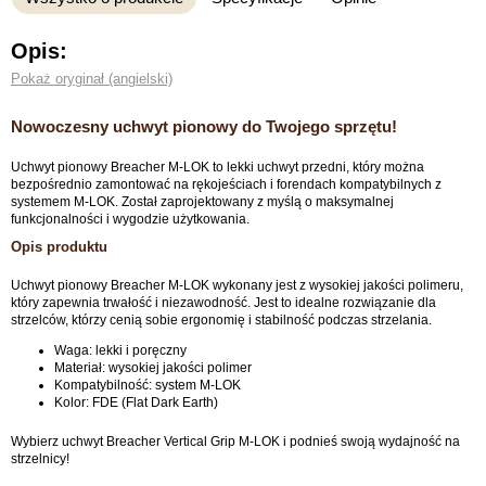
Opis:
Pokaż oryginał (angielski)
Nowoczesny uchwyt pionowy do Twojego sprzętu!
Uchwyt pionowy Breacher M-LOK to lekki uchwyt przedni, który można
bezpośrednio zamontować na rękojeściach i forendach kompatybilnych z
systemem M-LOK. Został zaprojektowany z myślą o maksymalnej
funkcjonalności i wygodzie użytkowania.
Opis produktu
Uchwyt pionowy Breacher M-LOK wykonany jest z wysokiej jakości polimeru,
który zapewnia trwałość i niezawodność. Jest to idealne rozwiązanie dla
strzelców, którzy cenią sobie ergonomię i stabilność podczas strzelania.
Waga: lekki i poręczny
Materiał: wysokiej jakości polimer
Kompatybilność: system M-LOK
Kolor: FDE (Flat Dark Earth)
Wybierz uchwyt Breacher Vertical Grip M-LOK i podnieś swoją wydajność na
strzelnicy!