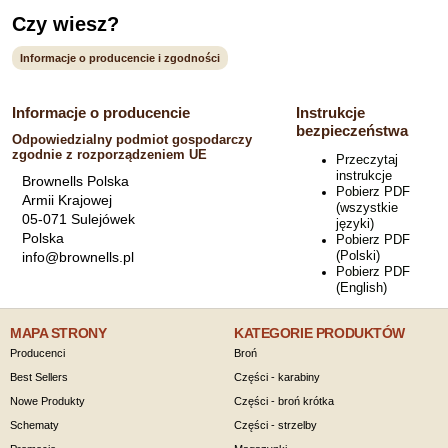
Czy wiesz?
Informacje o producencie i zgodności
Informacje o producencie
Instrukcje
bezpieczeństwa
Odpowiedzialny podmiot gospodarczy
zgodnie z rozporządzeniem UE
Przeczytaj
instrukcje
Brownells Polska
Pobierz PDF
Armii Krajowej
(wszystkie
05-071 Sulejówek
języki)
Polska
Pobierz PDF
(Polski)
info@brownells.pl
Pobierz PDF
(English)
MAPA STRONY
KATEGORIE PRODUKTÓW
Producenci
Broń
Best Sellers
Części - karabiny
Nowe Produkty
Części - broń krótka
Schematy
Części - strzelby