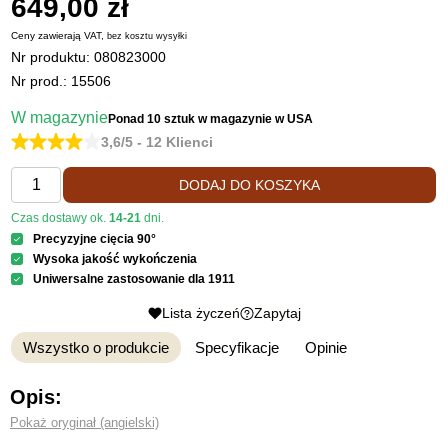
649,00 zł
Ceny zawierają VAT,
bez kosztu
wysyłki
Nr produktu:
080823000
Nr prod.: 15506
W magazynie
Ponad 10 sztuk
w magazynie w USA
3,6/5 - 12 Klienci
DODAJ DO KOSZYKA
Czas dostawy ok.
14-21
dni.
Precyzyjne cięcia 90°
Wysoka jakość wykończenia
Uniwersalne zastosowanie dla 1911
Lista życzeń
Zapytaj
Wszystko o produkcie
Specyfikacje
Opinie
Opis:
Pokaż oryginał (angielski)