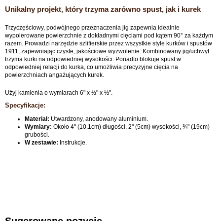
Unikalny projekt, który trzyma zarówno spust, jak i kurek
Trzyczęściowy, podwójnego przeznaczenia jig zapewnia idealnie
wypolerowane powierzchnie z dokładnymi cięciami pod kątem 90° za każdym
razem. Prowadzi narzędzie szlifierskie przez wszystkie style kurków i spustów
1911, zapewniając czyste, jakościowe wyzwolenie. Kombinowany jig/uchwyt
trzyma kurki na odpowiedniej wysokości. Ponadto blokuje spust w
odpowiedniej relacji do kurka, co umożliwia precyzyjne cięcia na
powierzchniach angażujących kurek.
Użyj kamienia o wymiarach 6" x ½" x ½".
Specyfikacje:
Materiał:
Utwardzony, anodowany aluminium.
Wymiary:
Około 4" (10.1cm) długości, 2" (5cm) wysokości, ¾" (19cm)
grubości.
W zestawie:
Instrukcje.