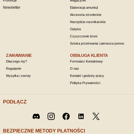
Promocje
Magazynki
Newsletter
Elaboracja amunicji
Akcesoria strzeleckie
Narzędzia rusznikarskie
Optyka
Czyszczenie broni
Sztuka przetrwania i pierwsza pomoc
ZAMAWIANIE
OBSŁUGA KLIENTA
Dlaczego my?
Formularz Kontaktowy
Regulamin
O nas
Wysyłka i zwroty
Kontakt i godziny pracy
Polityka Prywatności
PODŁĄCZ
Twitter
Discord
Instagram
Facebook
LinkedIn
/ X
BEZPIECZNE METODY PŁATNOŚCI