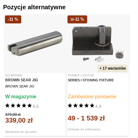
Pozycje alternatywne
-11 %
-11 %
+ 17 wariantów
ED BROWN
POWER CUSTOM
BROWN SEAR JIG
SERIES I STONING FIXTURE
BROWN SEAR JIG
W magazynie
Zamówione ponownie
4,6
4,8
379,00 zł
49
-
1 539 zł
339,00 zł
Uchwyty do szlifowania
Narzędzia do spustów