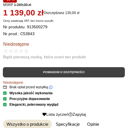
MSRP
1 269,00 zł
1 139,00 zł
Oszczędzasz 130,00 zł
Ceny zawierają VAT,
bez kosztu
wysyłki
Nr produktu:
913500279
Nr prod.: C53843
Niedostępne
Bądź pierwszą osobą, która oceni ten produkt
POWIADOM O DOSTĘPNOŚCI
Niedostępne.
Brak opłat przed wysyłką.
Wysoka jakość wykonania
Precyzyjne dopasowanie
Elegancki, polerowany wygląd
Lista życzeń
Zapytaj
Wszystko o produkcie
Specyfikacje
Opinie