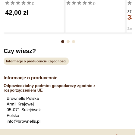
0
0
42,00 zł
379,
33
Zacz
Czy wiesz?
Informacje o producencie i zgodności
Informacje o producencie
Odpowiedzialny podmiot gospodarczy zgodnie z
rozporządzeniem UE
Brownells Polska
Armii Krajowej
05-071 Sulejówek
Polska
info@brownells.pl