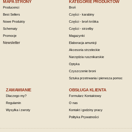
MAPA STRONY
KATEGORIE PRODUKTÓW
Producenci
Broń
Best Sellers
Części - karabiny
Nowe Produkty
Części - broń krótka
Schematy
Części - strzelby
Promocje
Magazynki
Newsletter
Elaboracja amunicji
Akcesoria strzeleckie
Narzędzia rusznikarskie
Optyka
Czyszczenie broni
Sztuka przetrwania i pierwsza pomoc
ZAMAWIANIE
OBSŁUGA KLIENTA
Dlaczego my?
Formularz Kontaktowy
Regulamin
O nas
Wysyłka i zwroty
Kontakt i godziny pracy
Polityka Prywatności