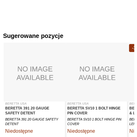
Sugerowane pozycje
-1
BERETTA USA
BERETTA USA
BER
BERETTA 391 20 GAUGE
BERETTA SV10 1 BOLT HINGE
BER
SAFETY DETENT
PIN COVER
& L
BERETTA 391 20 GAUGE SAFETY
BERETTA SV10 1 BOLT HINGE PIN
BER
DETENT
COVER
LEF
Niedostępne
Niedostępne
Nie