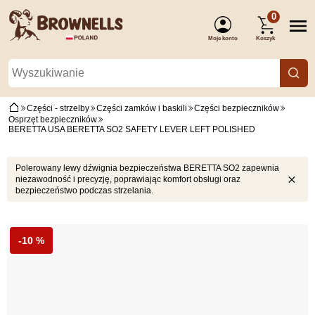
0
Moje konto
Koszyk
(Zaloguj się)
Części - strzelby
Części zamków i baskili
Części bezpieczników
Osprzęt bezpieczników
BERETTA USA BERETTA SO2 SAFETY LEVER LEFT POLISHED
Polerowany lewy dźwignia bezpieczeństwa BERETTA SO2 zapewnia
niezawodność i precyzję, poprawiając komfort obsługi oraz
bezpieczeństwo podczas strzelania.
-10 %