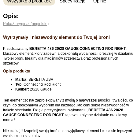
Wszystko o produkcie
Specyfikacje
Opinie
Opis:
Pokaż oryginał (angielski)
Wytrzymały i niezawodny element do Twojej broni
Przedstawiamy
BERETTA 486 20/28 GAUGE CONNECTING ROD RIGHT
,
kluczowy element, który zapewnia doskonałą wydajność i precyzję w działaniu
Twojej broni. Idealny dla miłośników strzelectwa oraz profesjonalnych
strzelców.
Opis produktu
Marka:
BERETTA USA
Typ:
Connecting Rod Right
Kaliber:
20/28 Gauge
Ten element został zaprojektowany z myślą o najwyższej jakości i trwałości, co
czyni go doskonałym wyborem dla każdego, kto ceni sobie niezawodność w
trakcie strzelania. Dzięki precyzyjnemu wykonaniu,
BERETTA 486 20/28
GAUGE CONNECTING ROD RIGHT
zapewnia płynne działanie oraz łatwy
montaż.
Nie czekaj! Uzupełnij swoją broń o ten wyjątkowy element i ciesz się lepszymi
wynikami na strzelnicy.