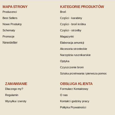
MAPA STRONY
KATEGORIE PRODUKTÓW
Producenci
Broń
Best Sellers
Części - karabiny
Nowe Produkty
Części - broń krótka
Schematy
Części - strzelby
Promocje
Magazynki
Newsletter
Elaboracja amunicji
Akcesoria strzeleckie
Narzędzia rusznikarskie
Optyka
Czyszczenie broni
Sztuka przetrwania i pierwsza pomoc
ZAMAWIANIE
OBSŁUGA KLIENTA
Dlaczego my?
Formularz Kontaktowy
Regulamin
O nas
Wysyłka i zwroty
Kontakt i godziny pracy
Polityka Prywatności