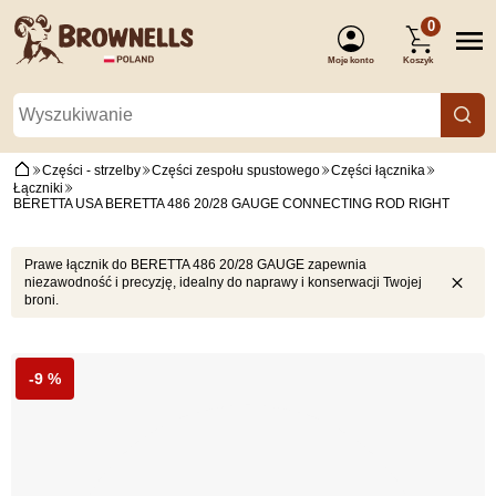
0
Moje konto
Koszyk
(Zaloguj się)
Części - strzelby
Części zespołu spustowego
Części łącznika
Łączniki
BERETTA USA BERETTA 486 20/28 GAUGE CONNECTING ROD RIGHT
Prawe łącznik do BERETTA 486 20/28 GAUGE zapewnia
niezawodność i precyzję, idealny do naprawy i konserwacji Twojej
broni.
-9 %