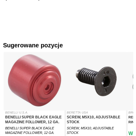
Sugerowane pozycje
BENELLI U.S.A.
BERETTA USA
BRO
BENELLI SUPER BLACK EAGLE
SCREW, M5X10, ADJUSTABLE
REMI
MAGAZINE FOLLOWER, 12 GA.
STOCK
RIN
BENELLI SUPER BLACK EAGLE
SCREW, M5X10, ADJUSTABLE
MAGAZINE FOLLOWER, 12 GA.
STOCK
W 