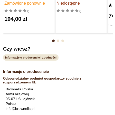
Zamówione ponownie
Niedostępne
0
0
74
194,00 zł
Uszc
Czy wiesz?
Informacje o producencie i zgodności
Informacje o producencie
Odpowiedzialny podmiot gospodarczy zgodnie z
rozporządzeniem UE
Brownells Polska
Armii Krajowej
05-071 Sulejówek
Polska
info@brownells.pl