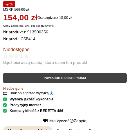
-9 %
MSRP
169,00 zł
154,00 zł
Oszczędzasz 15,00 zł
Ceny zawierają VAT,
bez kosztu
wysyłki
Nr produktu:
913500356
Nr prod.: C5B414
Niedostępne
Bądź pierwszą osobą, która oceni ten produkt
POWIADOM O DOSTĘPNOŚCI
Niedostępne.
Brak opłat przed wysyłką.
Wysoka jakość wykonania
Precyzyjny montaż
Kompatybilność z BERETTA 486
Lista życzeń
Zapytaj