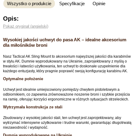
Wszystko o produkcie
Specyfikacje
Opinie
Opis:
Pokaż oryginał (angielski)
Wysokiej jakości uchwyt do pasa AK – idealne akcesorium
dla miłośników broni
Nasz Tactical AK Sling Mount to akcesorium najwyższej jakości dla karabinów
w stylu AK. Dumnie wyprodukowany na Ukrainie, zaprojektowany z myślą o
trwałości i łatwości użytkowania, ten uchwyt to doskonałe uzupełnienie dla
każdego entuzjasty, który pragnie poprawić swoją konfigurację karabinu AK.
Optymalne położenie
Uchwyt jest idealnie umiejscowiony pomiędzy chwytem pistoletowym a
odbiornikiem, co zapewnia zrównoważone noszenie broni i szybkie przejścia
na ramię, oferując korzyści ergonomiczne w różnych sytuacjach strzeleckich.
Wytrzymała konstrukcja ze stali
Zbudowany z wysokiej jakości stali, ten uchwyt jest zaprojektowany, aby
wytrzymać intensywne użytkowanie i trudne warunki, gwarantując długotrwałą
niezawodność i wydajność.
Dumnie wyprodukowane na Ukrainie