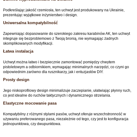
Podkreślając jakość rzemiosła, ten uchwyt jest produkowany na Ukrainie,
prezentując wyjątkowe inżynierstwo i design.
Uniwersalna kompatybilność
Zapewniając dopasowanie do szerokiego zakresu karabinów AK, ten uchwyt
integruje się bezproblemowo z Twoją bronią, nie wymagając żadnych
skomplikowanych modyfikacji.
Łatwa instalacja
Uchwyt można łatwo i bezpiecznie zamontować pomiędzy chwytem
pistoletowym a odbiornikiem, wymagając minimalnych narzędzi, co czyni go
odpowiednim zarówno dla rusznikarzy, jak i entuzjastów DIY.
Prosty design
Jego niskoprofilowy design minimalizuje zaczepianie, ułatwiając płynny ruch,
co jest idealne do ruchów taktycznych i dynamicznego strzelania.
Elastyczne mocowanie pasa
Kompatybilny z różnymi stylami pasów, uchwyt oferuje wszechstronność w
używaniu preferowanego pasa, niezależnie od tego, czy jest to konfiguracja
jednopunktowa, czy dwupunktowa.