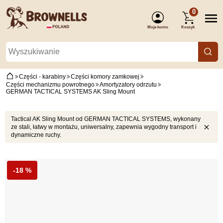
0
Moje konto
Koszyk
(Zaloguj się)
Części - karabiny
Części komory zamkowej
Części mechanizmu powrotnego
Amortyzatory odrzutu
GERMAN TACTICAL SYSTEMS AK Sling Mount
Tactical AK Sling Mount od GERMAN TACTICAL SYSTEMS, wykonany
ze stali, łatwy w montażu, uniwersalny, zapewnia wygodny transport i
dynamiczne ruchy.
-18 %