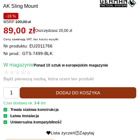
AK Sling Mount
-18 %
MSRP
109,00 zł
89,00 zł
Oszczędzasz 20,00 zł
Ceny zawierają VAT,
bez kosztu
wysyłki
Nr produktu:
EU2011766
Nr prod.: GTS-7499-BLK
W magazynie
Ponad 10 sztuk
w europejskim magazynie
Bądź pierwszą osobą, która oceni ten produkt
DODAJ DO KOSZYKA
Czas dostawy ok.
3-6
dni.
Trwała stalowa konstrukcja
Łatwa instalacja
Uniwersalna kompatybilność
Lista życzeń
Zapytaj