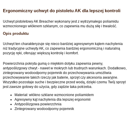
Ergonomiczny uchwyt do pistoletu AK dla lepszej kontroli
Uchwyt pistoletowy AK Breacher wykonany jest z wytrzymałego poliamidu
wzmocnionego włóknem szklanym, co zapewnia mu dużą siłę i trwałość.
Opis produktu
Uchwyt ten charakteryzuje się nieco bardziej agresywnym kątem nachylenia
niż tradycyjne uchwyty AK, co zapewnia bardziej ergonomiczną i naturalną
pozycję ręki, oferując większą kontrolę i komfort.
Powierzchnia pokryta gumą o miękkim dotyku zapewnia pewny,
antypoślizgowy chwyt - nawet w mokrych lub trudnych warunkach. Dodatkowo,
zintegrowany wodoodporny pojemnik do przechowywania umożliwia
przechowywanie takich rzeczy jak baterie, sprzęt czy akcesoria awaryjne.
Wszystko pozostaje suche i bezpieczne przed wodą, dzięki czemu Twój sprzęt
jest zawsze gotowy do użycia, gdy zajdzie taka potrzeba.
Materiał: włókno szklane wzmocnione poliamidem
Agresywny kąt nachylenia dla lepszej ergonomii
Antypoślizgowa powierzchnia
Zintegrowany wodoodporny pojemnik