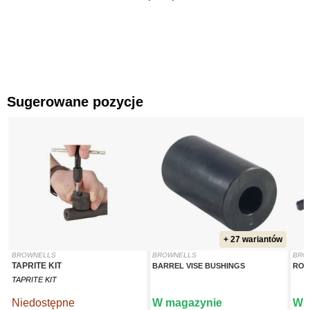
Sugerowane pozycje
+ 27 wariantów
BROWNELLS
BROWNELLS
BRO
TAPRITE KIT
BARREL VISE BUSHINGS
ROL
TAPRITE KIT
Niedostępne
W magazynie
W 