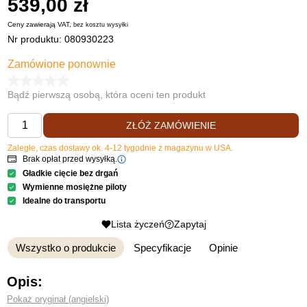
539,00 zł
Ceny zawierają VAT,
bez kosztu
wysyłki
Nr produktu:
080930223
Zamówione ponownie
Bądź pierwszą osobą, która oceni ten produkt
ZŁÓŻ ZAMÓWIENIE
Zaległe, czas dostawy ok. 4-12 tygodnie z magazynu w USA.
Brak opłat przed wysyłką.
Gładkie cięcie bez drgań
Wymienne mosiężne piloty
Idealne do transportu
Lista życzeń
Zapytaj
Wszystko o produkcie
Specyfikacje
Opinie
Opis:
Pokaż oryginał (angielski)