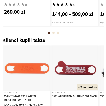
0
5
269,00 zł
144,00
-
509,00 zł
10
Akcesoria do imadeł
Wybij
Klienci kupili także
+ 2 wariantów
BROWNELLS
BROWNELLS
BRO
CAN'T MAR 1911 AUTO
1911 ANODIZED BUSHING WRENCH
79°
BUSHING WRENCH
CAN'T MAR 1911 AUTO BUSHING