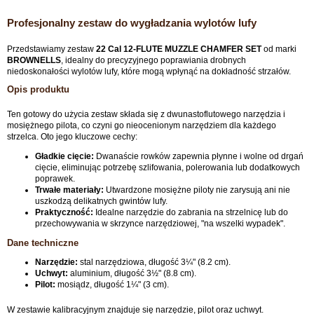
Profesjonalny zestaw do wygładzania wylotów lufy
Przedstawiamy zestaw
22 Cal 12-FLUTE MUZZLE CHAMFER SET
od marki
BROWNELLS
, idealny do precyzyjnego poprawiania drobnych
niedoskonałości wylotów lufy, które mogą wpłynąć na dokładność strzałów.
Opis produktu
Ten gotowy do użycia zestaw składa się z dwunastoflutowego narzędzia i
mosiężnego pilota, co czyni go nieocenionym narzędziem dla każdego
strzelca. Oto jego kluczowe cechy:
Gładkie cięcie:
Dwanaście rowków zapewnia płynne i wolne od drgań
cięcie, eliminując potrzebę szlifowania, polerowania lub dodatkowych
poprawek.
Trwałe materiały:
Utwardzone mosiężne piloty nie zarysują ani nie
uszkodzą delikatnych gwintów lufy.
Praktyczność:
Idealne narzędzie do zabrania na strzelnicę lub do
przechowywania w skrzynce narzędziowej, "na wszelki wypadek".
Dane techniczne
Narzędzie:
stal narzędziowa, długość 3¼" (8.2 cm).
Uchwyt:
aluminium, długość 3½" (8.8 cm).
Pilot:
mosiądz, długość 1¼" (3 cm).
W zestawie kalibracyjnym znajduje się narzędzie, pilot oraz uchwyt.