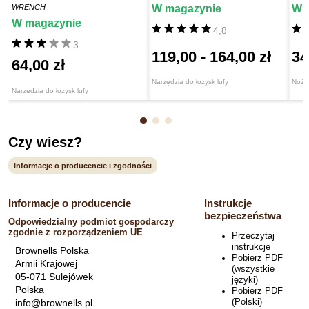
WRENCH
W magazynie
W 
W magazynie
4,8
3
119,00
-
164,00 zł
34
64,00 zł
Narzędzia do łożysk lufy
Noże 
Narzędzia do łożysk lufy
Czy wiesz?
Informacje o producencie i zgodności
Informacje o producencie
Instrukcje
bezpieczeństwa
Odpowiedzialny podmiot gospodarczy
zgodnie z rozporządzeniem UE
Przeczytaj
instrukcje
Brownells Polska
Pobierz PDF
Armii Krajowej
(wszystkie
05-071 Sulejówek
języki)
Polska
Pobierz PDF
(Polski)
info@brownells.pl