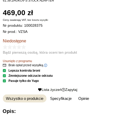
VZ.58 ZHUKOV-S STOCK ADAPTER
469,00 zł
Ceny zawierają VAT,
bez kosztu
wysyłki
Nr produktu:
100028375
Nr prod.: VZSA
Niedostępne
Bądź pierwszą osobą, która oceni ten produkt
Usunięto z programu
Brak opłat przed wysyłką.
Lepsza kontrola broni
Zmniejszone odczucie odrzutu
Pasuje tylko do Yugo
Lista życzeń
Zapytaj
Wszystko o produkcie
Specyfikacje
Opinie
Opis: