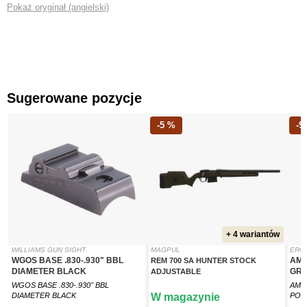
Pokaż oryginał (angielski)
Sugerowane pozycje
-5 %
-9
+ 4 wariantów
WILLIAMS GUN SIGHT
MAGPUL
ERG
WGOS BASE .830-.930" BBL
AMB
REM 700 SA HUNTER STOCK
DIAMETER BLACK
GRI
ADJUSTABLE
WGOS BASE .830-.930" BBL
AMB
DIAMETER BLACK
W magazynie
POL