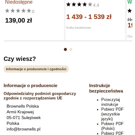
Niedostępne
W 
4,4
0
1 439
-
1 539 zł
139,00 zł
214,
19
Kolby karabinowe
Chwyt
Czy wiesz?
Informacje o producencie i zgodności
Informacje o producencie
Instrukcje
bezpieczeństwa
Odpowiedzialny podmiot gospodarczy
zgodnie z rozporządzeniem UE
Przeczytaj
instrukcje
Brownells Polska
Pobierz PDF
Armii Krajowej
(wszystkie
05-071 Sulejówek
języki)
Polska
Pobierz PDF
(Polski)
info@brownells.pl
Pobierz PDF