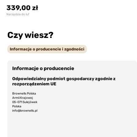
339,00 zł
Narzędzia do luf
Czy wiesz?
Informacje o producencie i zgodności
Informacje o producencie
Odpowiedzialny podmiot gospodarczy zgodnie z
rozporządzeniem UE
Brownells Polska
Armii Krajowej
05-071 Sulejówek
Polska
info@brownells.pl