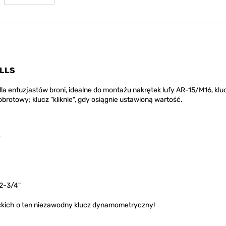
ELLS
 entuzjastów broni, idealne do montażu nakrętek lufy AR-15/M16, kl
brotowy; klucz "kliknie", gdy osiągnie ustawioną wartość.
y
 2-3/4"
leckich o ten niezawodny klucz dynamometryczny!