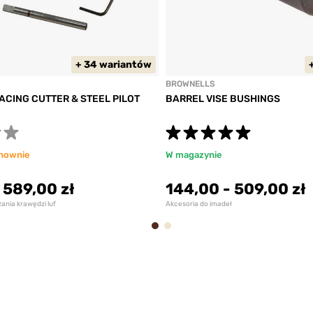
+ 34 wariantów
BROWNELLS
ACING CUTTER & STEEL PILOT
BARREL VISE BUSHINGS
nownie
W magazynie
-
589,00 zł
144,00
-
509,00 zł
nia krawędzi luf
Akcesoria do imadeł
1
2