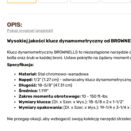
OPIS:
Pokaż oryginał (angielski)
Wysokiej jakości klucz dynamometryczny od BROWN
Klucz dynamometryczny BROWNELLS to niezastąpione narzędzie dla
bolta oraz śrub w każdej broni. Ustaw pokrętło na żądany moment o
Specyfikacja:
Materiał:
Stal chromowo-wanadowa
Napęd:
1/2" (1.27 cm) - odwracalny klucz dynamometryczn
Długość:
18-5/8" (47.31 cm)
Średnica:
1.119"
Zakres momentu obrotowego:
10 - 150 ft-lbs
Wymiary klucza:
(Dł. x Szer. x Wys.): 18-5/8 x 2 x 1-1/2"
Wymiary opakowania:
(Dł. x Szer. x Wys.): 19-1/4 x 3-1/4 x
Nie przegap okazji, aby wzbogacić swoją kolekcję narzędzi strze