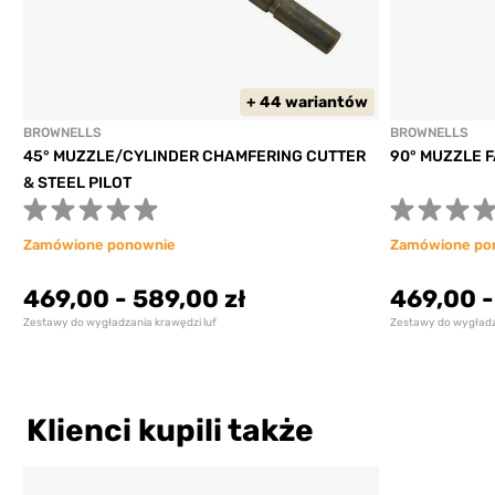
+ 44 wariantów
BROWNELLS
BROWNELLS
45° MUZZLE/CYLINDER CHAMFERING CUTTER
90° MUZZLE F
& STEEL PILOT
Zamówione ponownie
Zamówione po
469,00
-
589,00 zł
469,00
Zestawy do wygładzania krawędzi luf
Zestawy do wygładza
Klienci kupili także