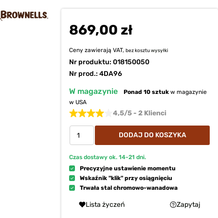
869,00 zł
Ceny zawierają VAT,
bez kosztu
wysyłki
Nr produktu:
018150050
Nr prod.: 4DA96
W magazynie
Ponad 10 sztuk
w magazynie
w USA
4,5/5 - 2 Klienci
DODAJ DO KOSZYKA
Czas dostawy ok.
14-21
dni.
Precyzyjne ustawienie momentu
Wskaźnik "klik" przy osiągnięciu
Trwała stal chromowo-wanadowa
Lista życzeń
Zapytaj