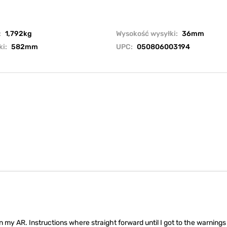
:
1,792kg
Wysokość wysyłki:
36mm
ki:
582mm
UPC:
050806003194
on my AR. Instructions where straight forward until I got to the warnings