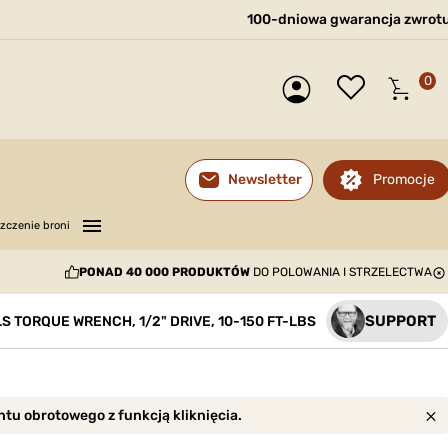
100-dniowa gwarancja zwrot
0
Promocje
Newsletter
—
—
—
zczenie broni
PONAD 40 000 PRODUKTÓW
DO POLOWANIA I STRZELECTWA
SUPPORT
 TORQUE WRENCH, 1/2" DRIVE, 10-150 FT-LBS
u obrotowego z funkcją kliknięcia.