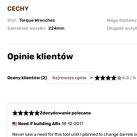
CECHY
Styl:
Torque Wrenches
Waga dostawy
Szerokość wysyłki:
224mm
Długość wysył
Opinie klientów
Oceny klientów (
2
)
4,5 / 5
Zdecydowanie polecane
Need if building ARs
18-12-2017
Never saw a need for this tool until I planned to change barrels 