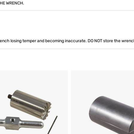
THE WRENCH.
e wrench losing temper and becoming inaccurate. DO NOT store the wrench