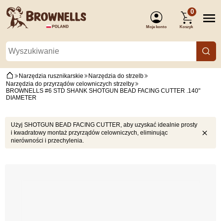
0
Moje konto
Koszyk
(Zaloguj się)
Narzędzia rusznikarskie
Narzędzia do strzelb
Narzędzia do przyrządów celowniczych strzelby
BROWNELLS #6 STD SHANK SHOTGUN BEAD FACING CUTTER .140"
DIAMETER
Użyj SHOTGUN BEAD FACING CUTTER, aby uzyskać idealnie prosty
i kwadratowy montaż przyrządów celowniczych, eliminując
nierówności i przechylenia.