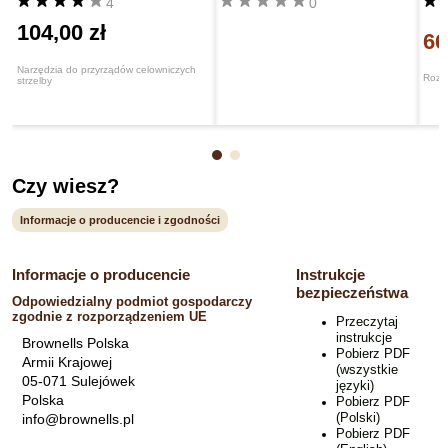
4
0
104,00 zł
66
Narzędzia do przyrządów celowniczych
Rozwi
strzelby
Czy wiesz?
Informacje o producencie i zgodności
Informacje o producencie
Instrukcje
bezpieczeństwa
Odpowiedzialny podmiot gospodarczy
zgodnie z rozporządzeniem UE
Przeczytaj
instrukcje
Brownells Polska
Pobierz PDF
Armii Krajowej
(wszystkie
05-071 Sulejówek
języki)
Polska
Pobierz PDF
(Polski)
info@brownells.pl
Pobierz PDF