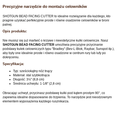
Precyzyjne narzędzie do montażu celowników
SHOTGUN BEAD FACING CUTTER to idealne rozwiązanie dla każdego, kto
pragnie uzyskać perfekcyjnie proste i równe osadzenie celowników w broni
palnej.
Opis produktu:
Nie musisz się już martwić o krzywe i nieestetyczne kulki celownicze. Nasz
SHOTGUN BEAD FACING CUTTER
umożliwia precyzyjne przycinanie
podstawy kulek celowniczych typu "Bradley" (Bev-L-Blok, Raybar, Sunspot itp.),
aby były one idealnie proste i równo osadzone w centrum rury lub lufy po
dokręceniu.
Specyfikacja:
Typ: sześciokątny nóż tnący
Materiał: stal szybkotnąca
Długość: 3½" (8,8 cm)
Średnica uchwytu: 1-1/8" (2,8 cm)
Obracając uchwyt, przycinasz podstawę kulki pod kątem prostym 90°, co
zapewnia idealne dopasowanie do trzpienia. To narzędzie jest nieodzownym
elementem wyposażenia każdego rusznikarza.