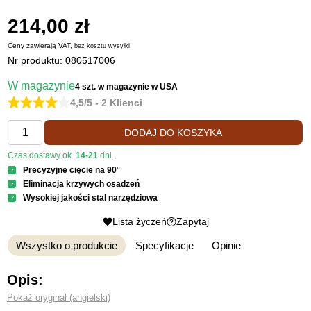
214,00 zł
Ceny zawierają VAT,
bez kosztu
wysyłki
Nr produktu:
080517006
W magazynie
4 szt.
w magazynie w USA
4,5/5 - 2 Klienci
DODAJ DO KOSZYKA
Czas dostawy ok.
14-21
dni.
Precyzyjne cięcie na 90°
Eliminacja krzywych osadzeń
Wysokiej jakości stal narzędziowa
Lista życzeń
Zapytaj
Wszystko o produkcie
Specyfikacje
Opinie
Opis:
Pokaż oryginał (angielski)