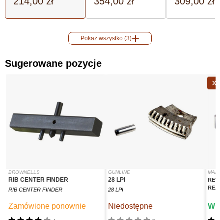
214,00 zł
354,00 zł
309,00 zł
Pokaż wszystko (3)
Sugerowane pozycje
BROWNELLS
GUNLINE
MAN
RIB CENTER FINDER
28 LPI
REV
REA
RIB CENTER FINDER
28 LPI
Zamówione ponownie
Niedostępne
W 