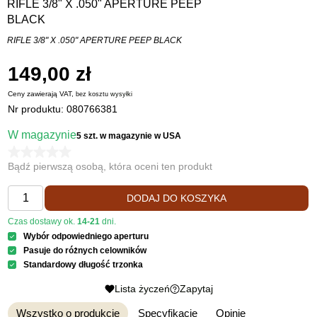
RIFLE 3/8" X .050" APERTURE PEEP
BLACK
RIFLE 3/8" X .050" APERTURE PEEP BLACK
149,00 zł
Ceny zawierają VAT,
bez kosztu
wysyłki
Nr produktu:
080766381
W magazynie
5 szt.
w magazynie w USA
Bądź pierwszą osobą, która oceni ten produkt
DODAJ DO KOSZYKA
Czas dostawy ok.
14-21
dni.
Wybór odpowiedniego aperturu
Pasuje do różnych celowników
Standardowy długość trzonka
Lista życzeń
Zapytaj
Wszystko o produkcie
Specyfikacje
Opinie