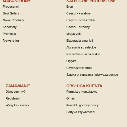
MAPA STRONY
KATEGORIE PRODUKTÓW
Producenci
Broń
Best Sellers
Części - karabiny
Nowe Produkty
Części - broń krótka
Schematy
Części - strzelby
Promocje
Magazynki
Newsletter
Elaboracja amunicji
Akcesoria strzeleckie
Narzędzia rusznikarskie
Optyka
Czyszczenie broni
Sztuka przetrwania i pierwsza pomoc
ZAMAWIANIE
OBSŁUGA KLIENTA
Dlaczego my?
Formularz Kontaktowy
Regulamin
O nas
Wysyłka i zwroty
Kontakt i godziny pracy
Polityka Prywatności