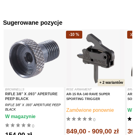
Sugerowane pozycje
-10 %
+ 2 wariantów
BROWNELLS
RISE ARMAMENT
BRA
RIFLE 3/8" X .093" APERTURE
AR-15 RA-140 RAVE SUPER
AR-
PEEP BLACK
SPORTING TRIGGER
SOP
RIFLE 3/8" X .093" APERTURE PEEP
BLACK
Zamówione ponownie
W 
W magazynie
0
0
849,00
-
909,00 zł
39
154,00 zł