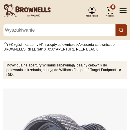
0
Moje konto
Koszyk
(Zaloguj się)
Części - karabiny
Przyrządy celownicze
Akcesoria celownicze
BROWNELLS RIFLE 3/8" X .050" APERTURE PEEP BLACK
Indywidualne apertury Williams zapewniają idealny celownik do
polowania i strzelania, pasują do Williams Foolproof, Target Foolproof
i 5D.