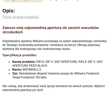
Opis:
Pokaż oryginał (angielski)
Zawsze miej odpowiednią aperturę do swoich warunków
strzeleckich
Indywidualne apertury Williams pozwalają na wybór odpowiedniego celownika
do Twojego środowiska polowania i strzelania na tarczy. Oferują właściwą
wymianę dla brakującego lub uszkodzonego dysku.
Specyfikacja produktu:
Nazwa produktu:
RIFLE 3/8" X .050" APERTURE, RIFLE 3/8" X .050"
APERTURE PEEP BLACK
Marka:
BROWNELLS
Typ:
Standardowy długość trzpienia pasuje do Williams Foolproof,
Target Foolproof i 5D tylko.
Nie czekaj, aby dostosować swój sprzęt strzelecki do swoich potrzeb. Wybierz
odpowiednią aperturę już dziś!