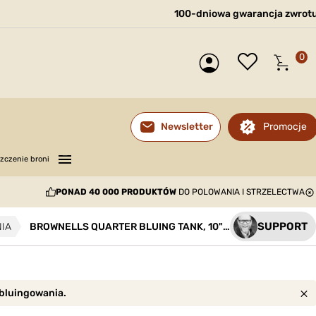
100-dniowa gwarancja zwrot
0
Promocje
Newsletter
—
—
—
zczenie broni
PONAD 40 000 PRODUKTÓW
DO POLOWANIA I STRZELECTWA
SUPPORT
IA
BROWNELLS QUARTER BLUING TANK, 10" L X 6" H X 6" W, BLACK IRON
 bluingowania.