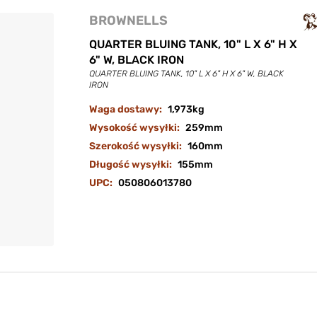
BROWNELLS
QUARTER BLUING TANK, 10" L X 6" H X
6" W, BLACK IRON
QUARTER BLUING TANK, 10" L X 6" H X 6" W, BLACK
IRON
Waga dostawy:
1,973kg
Wysokość wysyłki:
259mm
Szerokość wysyłki:
160mm
Długość wysyłki:
155mm
UPC:
050806013780