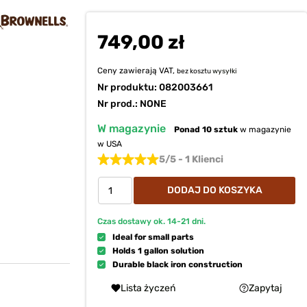
749,00 zł
Ceny zawierają VAT,
bez kosztu
wysyłki
Nr produktu:
082003661
Nr prod.: NONE
W magazynie
Ponad 10 sztuk
w magazynie
w USA
5/5 - 1 Klienci
DODAJ DO KOSZYKA
Czas dostawy ok.
14-21
dni.
Ideal for small parts
Holds 1 gallon solution
Durable black iron construction
Lista życzeń
Zapytaj