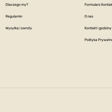
Dlaczego my?
Formularz Konta
Regulamin
O nas
Wysyłka i zwroty
Kontakt i godziny
Polityka Prywatn