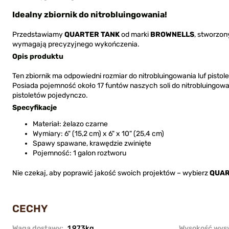
Idealny zbiornik do nitrobluingowania!
Przedstawiamy
QUARTER TANK
od marki
BROWNELLS
, stworzon
wymagają precyzyjnego wykończenia.
Opis produktu
Ten zbiornik ma odpowiedni rozmiar do nitrobluingowania luf pistol
Posiada pojemność około 17 funtów naszych soli do nitrobluingowa
pistoletów pojedynczo.
Specyfikacje
Materiał: żelazo czarne
Wymiary: 6" (15,2 cm) x 6" x 10" (25,4 cm)
Spawy spawane, krawędzie zwinięte
Pojemność: 1 galon roztworu
Nie czekaj, aby poprawić jakość swoich projektów – wybierz
QUAR
CECHY
Waga dostawy:
1,973kg
Wysokość wysy