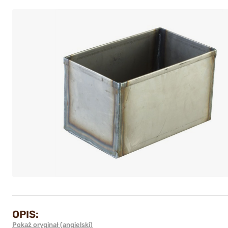
OPIS:
Pokaż oryginał (angielski)