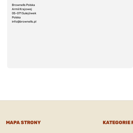
Brownells Polska
Armii Krajowej
05-071 Sulejówek
Polska
info@brownells.pl
MAPA STRONY
KATEGORIE