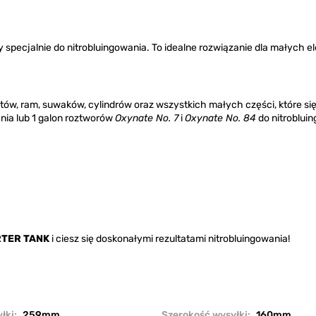
y specjalnie do nitrobluingowania. To idealne rozwiązanie dla małych e
etów, ram, suwaków, cylindrów oraz wszystkich małych części, które się
nia lub 1 galon roztworów
Oxynate No. 7
i
Oxynate No. 84
do nitroblui
TER TANK
i ciesz się doskonałymi rezultatami nitrobluingowania!
łki:
259mm
Szerokość wysyłki:
160mm