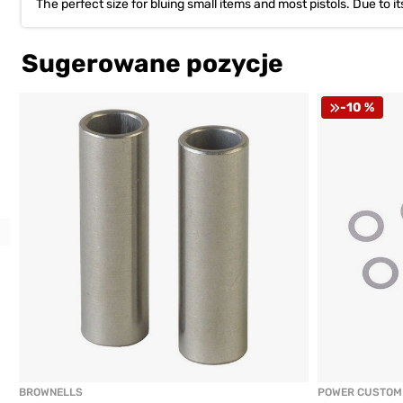
The perfect size for bluing small items and most pistols. Due to it
Sugerowane pozycje
-10 %
Previous
BROWNELLS
POWER CUSTOM