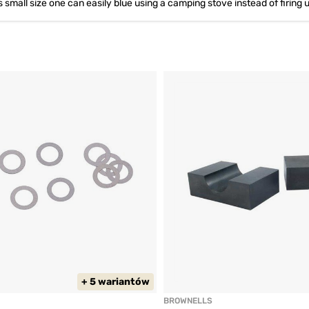
s small size one can easily blue using a camping stove instead of firing 
+ 5 wariantów
BROWNELLS