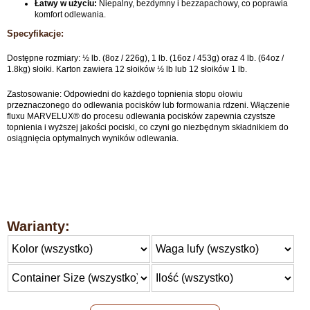
Łatwy w użyciu:
Niepalny, bezdymny i bezzapachowy, co poprawia
komfort odlewania.
Specyfikacje:
Dostępne rozmiary: ½ lb. (8oz / 226g), 1 lb. (16oz / 453g) oraz 4 lb. (64oz /
1.8kg) słoiki. Karton zawiera 12 słoików ½ lb lub 12 słoików 1 lb.
Zastosowanie: Odpowiedni do każdego topnienia stopu ołowiu
przeznaczonego do odlewania pocisków lub formowania rdzeni. Włączenie
fluxu MARVELUX® do procesu odlewania pocisków zapewnia czystsze
topnienia i wyższej jakości pociski, co czyni go niezbędnym składnikiem do
osiągnięcia optymalnych wyników odlewania.
Warianty: