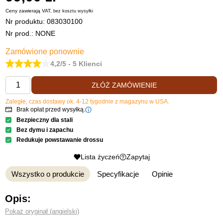
Ceny zawierają VAT,
bez kosztu
wysyłki
Nr produktu:
083030100
Nr prod.: NONE
Zamówione ponownie
4,2/5 - 5 Klienci
ZŁÓŻ ZAMÓWIENIE
Zaległe, czas dostawy ok. 4-12 tygodnie z magazynu w USA.
Brak opłat przed wysyłką.
Bezpieczny dla stali
Bez dymu i zapachu
Redukuje powstawanie drossu
Lista życzeń
Zapytaj
Wszystko o produkcie
Specyfikacje
Opinie
Opis:
Pokaż oryginał (angielski)