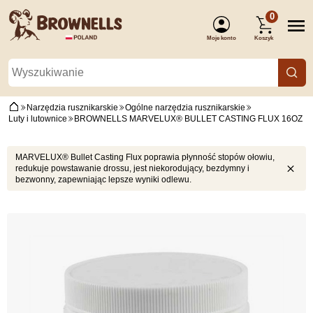
0
Moje konto
Koszyk
(Zaloguj się)
Narzędzia rusznikarskie
Ogólne narzędzia rusznikarskie
Luty i lutownice
BROWNELLS MARVELUX® BULLET CASTING FLUX 16OZ
MARVELUX® Bullet Casting Flux poprawia płynność stopów ołowiu,
redukuje powstawanie drossu, jest niekorodujący, bezdymny i
bezwonny, zapewniając lepsze wyniki odlewu.