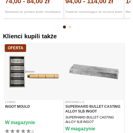
74,00
-
84,00 zł
94,00
-
114,00 zł
14
Narzędzia do pomiaru łusek i headspace
Trzpienie rozszerzające do toczenia łusek
Matry
Klienci kupili także
OFERTA
LYMAN
BROWNELLS
INGOT MOULD
SUPERHARD BULLET CASTING
ALLOY 5LB INGOT
SUPERHARD BULLET CASTING
W magazynie
ALLOY 5LB INGOT
W magazynie
0