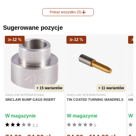
Pokaż wszystko (5)
Sugerowane pozycje
-12 %
-12 %
-6
+ 15 wariantów
+ 11 wariantów
SINCLAIR INTERNATIONAL
SINCLAIR INTERNATIONAL
LEE 
SINCLAIR BUMP GAGE INSERT
TIN COATED TURNING MANDRELS
HAN
W magazynie
W magazynie
W 
3,1
0