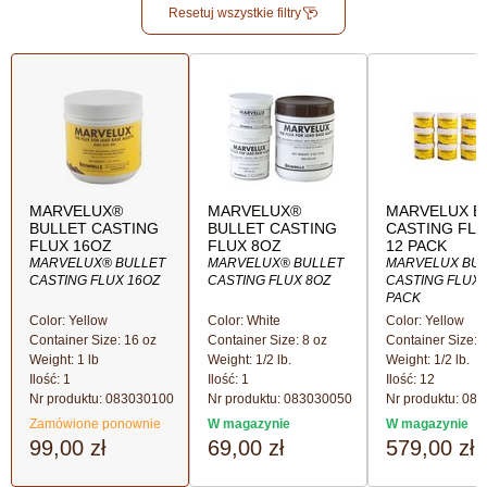
Resetuj wszystkie filtry
MARVELUX®
MARVELUX®
MARVELUX B
BULLET CASTING
BULLET CASTING
CASTING FLU
FLUX 16OZ
FLUX 8OZ
12 PACK
MARVELUX® BULLET
MARVELUX® BULLET
MARVELUX BUL
CASTING FLUX 16OZ
CASTING FLUX 8OZ
CASTING FLUX 
PACK
Color: Yellow
Color: White
Color: Yellow
Container Size: 16 oz
Container Size: 8 oz
Container Size: 
Weight: 1 lb
Weight: 1/2 lb.
Weight: 1/2 lb.
Ilość
: 1
Ilość
: 1
Ilość
: 12
Nr produktu:
083030100
Nr produktu:
083030050
Nr produktu:
083
Zamówione ponownie
W magazynie
W magazynie
99,00 zł
69,00 zł
579,00 zł