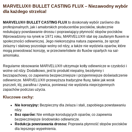
MARVELUX® BULLET CASTING FLUX – Niezawodny wybór
dla każdego strzelca!
MARVELUX® BULLET CASTING FLUX
to doskonały wybór zarówno dla
profesjonalnych, jak i amatorskich producentów pocisków, skutecznie
redukujący powstawanie drossu i poprawiający płynność stopów pocisków.
Wprowadzony na rynek w 1971 roku, MARVELUX® stał się zaufanym fluxem w
społeczności odlewniczej. Jego niekorozyjna natura zapewnia, że sprzęt
żelazny i stalowy pozostaje wolny od rdzy, a także nie wydziela oparów, które
mogą powodować korozję, w przeciwieństwie do fluxów opartych na sal-
amoniaku.
Regularne stosowanie MARVELUX® utrzymuje kotły odlewnicze w czystości i
wolne od rdzy. Dodatkowo, jest to produkt niepalny, bezdymny i
bezzapachowy, co zapewnia bezpieczniejsze i przyjemniejsze doświadczenie
odlewnicze. MARVELUX® przewyższa tradycyjne fluxy, takie jak wosk
pszczeli, łój, parafina i żywica, ponieważ nie wydziela nieprzyjemnych
zapachów podczas użycia.
Kluczowe cechy:
Nie korozyjny:
Bezpieczny dla żelaza i stali, zapobiega powstawaniu
rdzy.
Bez oparów:
Nie emituje korodujących oparów, co zapewnia
bezpieczniejsze środowisko odlewnicze.
Redukcja powstawania drossu:
Poprawia płynność stopów pocisków
dla lepszego wypełnienia.