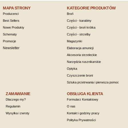
MAPA STRONY
KATEGORIE PRODUKTÓW
Producenci
Broń
Best Sellers
Części - karabiny
Nowe Produkty
Części - broń krótka
Schematy
Części - strzelby
Promocje
Magazynki
Newsletter
Elaboracja amunicji
Akcesoria strzeleckie
Narzędzia rusznikarskie
Optyka
Czyszczenie broni
Sztuka przetrwania i pierwsza pomoc
ZAMAWIANIE
OBSŁUGA KLIENTA
Dlaczego my?
Formularz Kontaktowy
Regulamin
O nas
Wysyłka i zwroty
Kontakt i godziny pracy
Polityka Prywatności