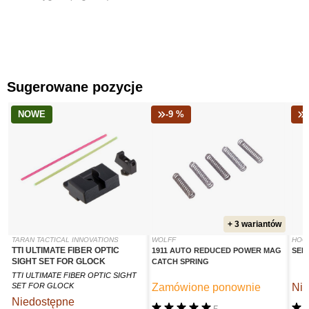
Sugerowane pozycje
NOWE
-9 %
+ 3 wariantów
TARAN TACTICAL INNOVATIONS
WOLFF
HOG
TTI ULTIMATE FIBER OPTIC
1911 AUTO REDUCED POWER MAG
SEM
SIGHT SET FOR GLOCK
CATCH SPRING
TTI ULTIMATE FIBER OPTIC SIGHT
SET FOR GLOCK
Zamówione ponownie
Nie
Niedostępne
5