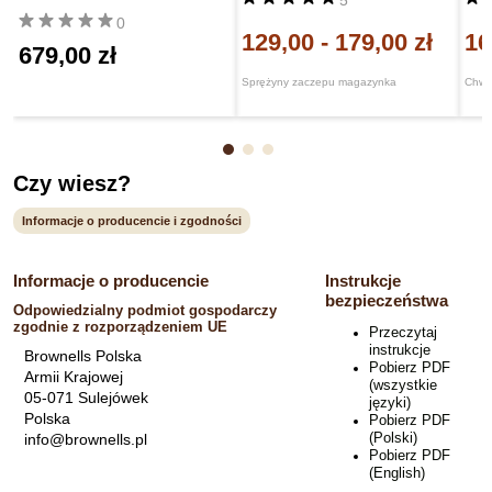
0
129,00
-
179,00 zł
16
679,00 zł
Sprężyny zaczepu magazynka
Chwy
Czy wiesz?
Informacje o producencie i zgodności
Informacje o producencie
Instrukcje
bezpieczeństwa
Odpowiedzialny podmiot gospodarczy
zgodnie z rozporządzeniem UE
Przeczytaj
instrukcje
Brownells Polska
Pobierz PDF
Armii Krajowej
(wszystkie
05-071 Sulejówek
języki)
Polska
Pobierz PDF
(Polski)
info@brownells.pl
Pobierz PDF
(English)