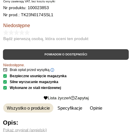
Ceny zawierają VAT,
bez kosztu
wysyłki
Nr produktu:
100023853
Nr prod.: TK23N0174SSL1
Niedostępne
Bądź pierwszą osobą, która oceni ten produkt
POWIADOM O DOSTĘPNOŚCI
Niedostępne.
Brak opłat przed wysyłką.
Bezpieczne usunięcie magazynka
Silne wyrzucanie magazynka
Wykonane ze stali nierdzewnej
Lista życzeń
Zapytaj
Wszystko o produkcie
Specyfikacje
Opinie
Opis:
Pokaż oryginał (angielski)