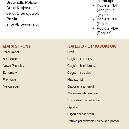
instrukcje
Brownells Polska
Pobierz PDF
Armii Krajowej
(wszystkie
05-071 Sulejówek
języki)
Polska
Pobierz PDF
(Polski)
info@brownells.pl
Pobierz PDF
(English)
MAPA STRONY
KATEGORIE PRODUKTÓW
Producenci
Broń
Best Sellers
Części - karabiny
Nowe Produkty
Części - broń krótka
Schematy
Części - strzelby
Promocje
Magazynki
Newsletter
Elaboracja amunicji
Akcesoria strzeleckie
Narzędzia rusznikarskie
Optyka
Czyszczenie broni
Sztuka przetrwania i pierwsza pomoc