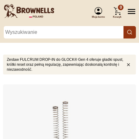
0
Moje konto
Koszyk
(Zaloguj się)
Zestaw FULCRUM DROP-IN do GLOCK® Gen 4 oferuje gładki spust,
krótki reset oraz pełną regulację, zapewniając doskonałą kontrolę i
niezawodność.