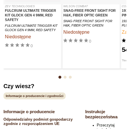
ZEV TECHNOLOGIES
WILSON COMBAT
COL
FULCRUM ULTIMATE TRIGGER
SNAG-FREE FRONT SIGHT FOR
191
KIT GLOCK GEN 4 9MM, RED
H&K, FIBER OPTIC GREEN
PIN
SAFETY
SNAG-FREE FRONT SIGHT FOR
191
H&K, FIBER OPTIC GREEN
PLU
FULCRUM ULTIMATE TRIGGER KIT
GLOCK GEN 4 9MM, RED SAFETY
Niedostępne
Za
Niedostępne
0
0
54
Tłoczk
Czy wiesz?
Informacje o producencie i zgodności
Informacje o producencie
Instrukcje
bezpieczeństwa
Odpowiedzialny podmiot gospodarczy
zgodnie z rozporządzeniem UE
Przeczytaj