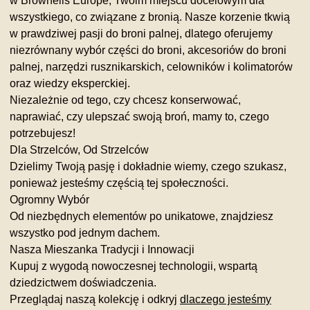
w Brownells Europe, Twoim miejscu docelowym dla
wszystkiego, co związane z bronią. Nasze korzenie tkwią
w prawdziwej pasji do broni palnej, dlatego oferujemy
niezrównany wybór części do broni, akcesoriów do broni
palnej, narzędzi rusznikarskich, celowników i kolimatorów
oraz wiedzy eksperckiej.
Niezależnie od tego, czy chcesz konserwować,
naprawiać, czy ulepszać swoją broń, mamy to, czego
potrzebujesz!
Dla Strzelców, Od Strzelców
Dzielimy Twoją pasję i dokładnie wiemy, czego szukasz,
ponieważ jesteśmy częścią tej społeczności.
Ogromny Wybór
Od niezbędnych elementów po unikatowe, znajdziesz
wszystko pod jednym dachem.
Nasza Mieszanka Tradycji i Innowacji
Kupuj z wygodą nowoczesnej technologii, wspartą
dziedzictwem doświadczenia.
Przeglądaj naszą kolekcję i odkryj
dlaczego jesteśmy