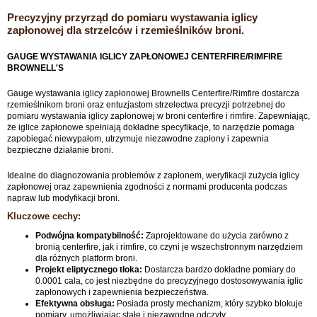
Precyzyjny przyrząd do pomiaru wystawania iglicy
zapłonowej dla strzelców i rzemieślników broni.
GAUGE WYSTAWANIA IGLICY ZAPŁONOWEJ CENTERFIRE/RIMFIRE
BROWNELL'S
Gauge wystawania iglicy zapłonowej Brownells Centerfire/Rimfire dostarcza
rzemieślnikom broni oraz entuzjastom strzelectwa precyzji potrzebnej do
pomiaru wystawania iglicy zapłonowej w broni centerfire i rimfire. Zapewniając,
że iglice zapłonowe spełniają dokładne specyfikacje, to narzędzie pomaga
zapobiegać niewypałom, utrzymuje niezawodne zapłony i zapewnia
bezpieczne działanie broni.
Idealne do diagnozowania problemów z zapłonem, weryfikacji zużycia iglicy
zapłonowej oraz zapewnienia zgodności z normami producenta podczas
napraw lub modyfikacji broni.
Kluczowe cechy:
Podwójna kompatybilność:
Zaprojektowane do użycia zarówno z
bronią centerfire, jak i rimfire, co czyni je wszechstronnym narzędziem
dla różnych platform broni.
Projekt eliptycznego tłoka:
Dostarcza bardzo dokładne pomiary do
0.0001 cala, co jest niezbędne do precyzyjnego dostosowywania iglic
zapłonowych i zapewnienia bezpieczeństwa.
Efektywna obsługa:
Posiada prosty mechanizm, który szybko blokuje
pomiary, umożliwiając stałe i niezawodne odczyty.