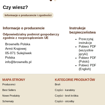
Czy wiesz?
Informacje o producencie i zgodności
Informacje o producencie
Instrukcje
bezpieczeństwa
Odpowiedzialny podmiot gospodarczy
zgodnie z rozporządzeniem UE
Przeczytaj
instrukcje
Brownells Polska
Pobierz PDF
Armii Krajowej
(wszystkie
05-071 Sulejówek
języki)
Polska
Pobierz PDF
(Polski)
info@brownells.pl
Pobierz PDF
(English)
MAPA STRONY
KATEGORIE PRODUKTÓW
Producenci
Broń
Best Sellers
Części - karabiny
Nowe Produkty
Części - broń krótka
Schematy
Części - strzelby