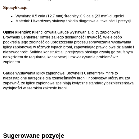
Specyfikacje:
Wymiary: 0.5 cala (12.7 mm) średnicy; 0.9 cala (23 mm) długości
Materiał: Utwardzony stalowy tłok dla długotrwałej trwałości i precyzji
Opinie klientów:
Klienci chwalą Gauge wystawania iglicy zapłonowej
Brownells Centerfire/Rimfire za jego dokładność i trwałość. Wiele osób
podkreśla jego zdolność do uproszczenia procesu sprawdzania wystawania
iglicy zapłonowej w różnych typach broni, zapewniając prawidłowe działanie i
niezawodność. Solidna konstrukcja i przejrzysta obsługa czynią go zaufanym
narzędziem do regularnej konserwacji i rozwiązywania problemów z
zapłonem.
Gauge wystawania iglicy zapłonowej Brownells Centerfire/Rimfire to
niezastąpione narzędzie dla rzemieślników broni i hobbystów, którzy muszą
zapewnić, że iglice zapłonowe spełniają krytyczne standardy bezpieczeństwa i
wydajności w szerokim zakresie broni.
Sugerowane pozycje