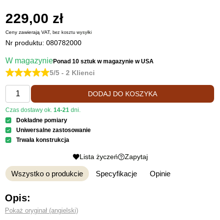
229,00 zł
Ceny zawierają VAT,
bez kosztu
wysyłki
Nr produktu:
080782000
W magazynie
Ponad 10 sztuk
w magazynie w USA
5/5 - 2 Klienci
DODAJ DO KOSZYKA
Czas dostawy ok.
14-21
dni.
Dokładne pomiary
Uniwersalne zastosowanie
Trwała konstrukcja
Lista życzeń
Zapytaj
Wszystko o produkcie
Specyfikacje
Opinie
Opis:
Pokaż oryginał (angielski)