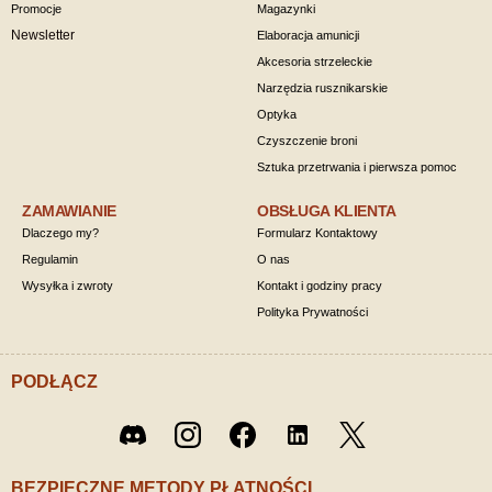
Promocje
Magazynki
Newsletter
Elaboracja amunicji
Akcesoria strzeleckie
Narzędzia rusznikarskie
Optyka
Czyszczenie broni
Sztuka przetrwania i pierwsza pomoc
ZAMAWIANIE
OBSŁUGA KLIENTA
Dlaczego my?
Formularz Kontaktowy
Regulamin
O nas
Wysyłka i zwroty
Kontakt i godziny pracy
Polityka Prywatności
PODŁĄCZ
Twitter
Discord
Instagram
Facebook
LinkedIn
/ X
BEZPIECZNE METODY PŁATNOŚCI