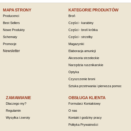
MAPA STRONY
KATEGORIE PRODUKTÓW
Producenci
Broń
Best Sellers
Części - karabiny
Nowe Produkty
Części - broń krótka
Schematy
Części - strzelby
Promocje
Magazynki
Newsletter
Elaboracja amunicji
Akcesoria strzeleckie
Narzędzia rusznikarskie
Optyka
Czyszczenie broni
Sztuka przetrwania i pierwsza pomoc
ZAMAWIANIE
OBSŁUGA KLIENTA
Dlaczego my?
Formularz Kontaktowy
Regulamin
O nas
Wysyłka i zwroty
Kontakt i godziny pracy
Polityka Prywatności