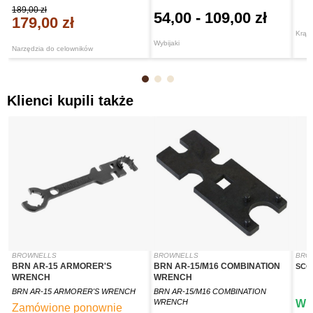
189,00 zł
54,00
-
109,00 zł
179,00 zł
Krążk
Wybijaki
Narzędzia do celowników
Klienci kupili także
BROWNELLS
BROWNELLS
BRO
BRN AR-15 ARMORER'S
BRN AR-15/M16 COMBINATION
SCO
WRENCH
WRENCH
BRN AR-15 ARMORER'S WRENCH
BRN AR-15/M16 COMBINATION
WRENCH
W 
Zamówione ponownie