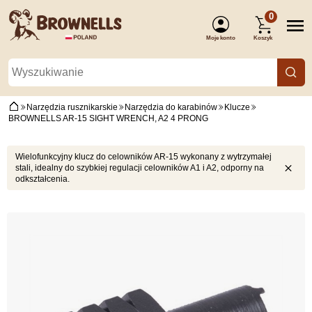
0
Moje konto
Koszyk
(Zaloguj się)
Narzędzia rusznikarskie
Narzędzia do karabinów
Klucze
BROWNELLS AR-15 SIGHT WRENCH, A2 4 PRONG
Wielofunkcyjny klucz do celowników AR-15 wykonany z wytrzymałej
stali, idealny do szybkiej regulacji celowników A1 i A2, odporny na
odkształcenia.