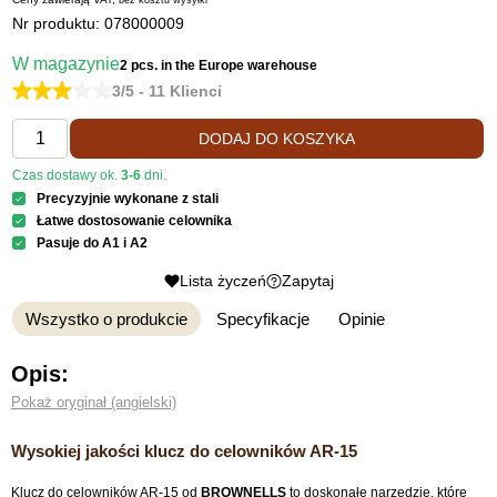
bez kosztu
wysyłki
Nr produktu:
078000009
W magazynie
2 pcs.
in the Europe warehouse
3/5 - 11 Klienci
DODAJ DO KOSZYKA
Czas dostawy ok.
3-6
dni.
Precyzyjnie wykonane z stali
Łatwe dostosowanie celownika
Pasuje do A1 i A2
Lista życzeń
Zapytaj
Wszystko o produkcie
Specyfikacje
Opinie
Opis:
Pokaż oryginał (angielski)
Wysokiej jakości klucz do celowników AR-15
Klucz do celowników AR-15 od
BROWNELLS
to doskonałe narzędzie, które