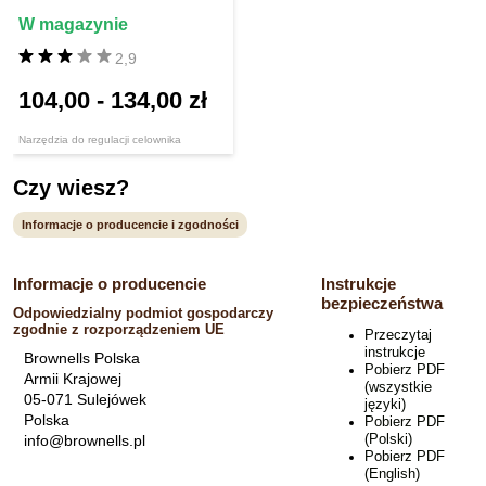
W magazynie
2,9
104,00
-
134,00 zł
Narzędzia do regulacji celownika
Czy wiesz?
Informacje o producencie i zgodności
Informacje o producencie
Instrukcje
bezpieczeństwa
Odpowiedzialny podmiot gospodarczy
zgodnie z rozporządzeniem UE
Przeczytaj
instrukcje
Brownells Polska
Pobierz PDF
Armii Krajowej
(wszystkie
05-071 Sulejówek
języki)
Polska
Pobierz PDF
(Polski)
info@brownells.pl
Pobierz PDF
(English)