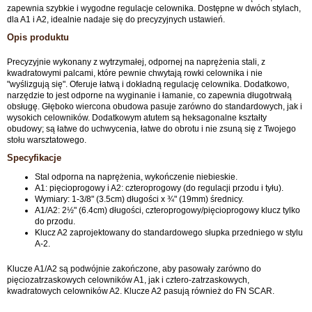
zapewnia szybkie i wygodne regulacje celownika. Dostępne w dwóch stylach,
dla A1 i A2, idealnie nadaje się do precyzyjnych ustawień.
Opis produktu
Precyzyjnie wykonany z wytrzymałej, odpornej na naprężenia stali, z
kwadratowymi palcami, które pewnie chwytają rowki celownika i nie
"wyślizgują się". Oferuje łatwą i dokładną regulację celownika. Dodatkowo,
narzędzie to jest odporne na wyginanie i łamanie, co zapewnia długotrwałą
obsługę. Głęboko wiercona obudowa pasuje zarówno do standardowych, jak i
wysokich celowników. Dodatkowym atutem są heksagonalne kształty
obudowy; są łatwe do uchwycenia, łatwe do obrotu i nie zsuną się z Twojego
stołu warsztatowego.
Specyfikacje
Stal odporna na naprężenia, wykończenie niebieskie.
A1: pięcioprogowy i A2: czteroprogowy (do regulacji przodu i tyłu).
Wymiary: 1-3/8" (3.5cm) długości x ¾" (19mm) średnicy.
A1/A2: 2½" (6.4cm) długości, czteroprogowy/pięcioprogowy klucz tylko
do przodu.
Klucz A2 zaprojektowany do standardowego słupka przedniego w stylu
A-2.
Klucze A1/A2 są podwójnie zakończone, aby pasowały zarówno do
pięciozatrzaskowych celowników A1, jak i cztero-zatrzaskowych,
kwadratowych celowników A2. Klucze A2 pasują również do FN SCAR.