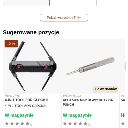
Pokaż wszystko (3)
Sugerowane pozycje
-5 %
+ 2 wariantów
REAL AVID
BROWNELLS
VSM
4-IN-1 TOOL FOR GLOCK®
APEX S&W M&P HEAVY DUTY PIN
SAN
PUNCH
4-IN-1 TOOL FOR GLOCK®
W magazynie
W magazynie
Nie
0
0