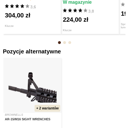
W magazynie
3,6
3,8
19
304,00 zł
224,00 zł
Spraw
Klucze
lunet
Klucze
Pozycje alternatywne
+ 2 wariantów
BROWNELLS
AR-15/M16 SIGHT WRENCHES