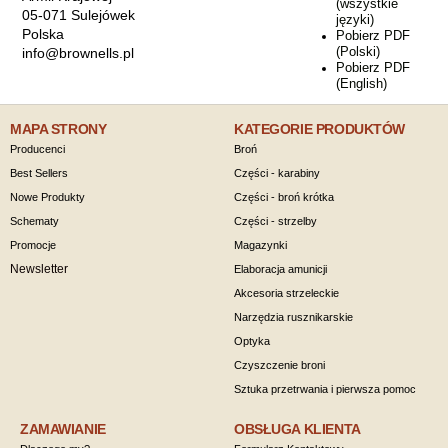
(wszystkie
05-071 Sulejówek
języki)
Polska
Pobierz PDF
(Polski)
info@brownells.pl
Pobierz PDF
(English)
MAPA STRONY
KATEGORIE PRODUKTÓW
Producenci
Broń
Best Sellers
Części - karabiny
Nowe Produkty
Części - broń krótka
Schematy
Części - strzelby
Promocje
Magazynki
Newsletter
Elaboracja amunicji
Akcesoria strzeleckie
Narzędzia rusznikarskie
Optyka
Czyszczenie broni
Sztuka przetrwania i pierwsza pomoc
ZAMAWIANIE
OBSŁUGA KLIENTA