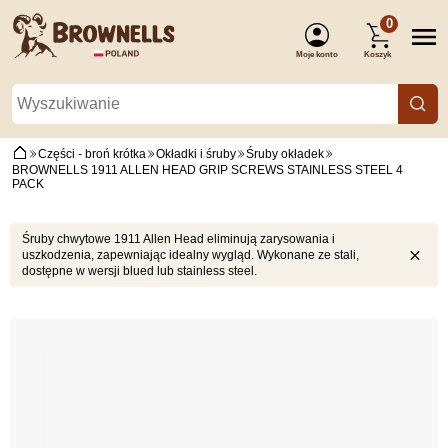
0
Moje konto
Koszyk
(Zaloguj się)
Części - broń krótka
Okładki i śruby
Śruby okładek
BROWNELLS 1911 ALLEN HEAD GRIP SCREWS STAINLESS STEEL 4
PACK
Śruby chwytowe 1911 Allen Head eliminują zarysowania i
uszkodzenia, zapewniając idealny wygląd. Wykonane ze stali,
dostępne w wersji blued lub stainless steel.