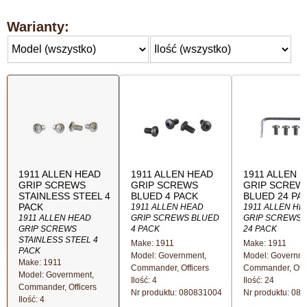
Warianty:
1911 ALLEN HEAD
1911 ALLEN HEAD
1911 ALLEN 
GRIP SCREWS
GRIP SCREWS
GRIP SCREW
STAINLESS STEEL 4
BLUED 4 PACK
BLUED 24 PA
PACK
1911 ALLEN HEAD
1911 ALLEN HE
1911 ALLEN HEAD
GRIP SCREWS BLUED
GRIP SCREWS 
GRIP SCREWS
4 PACK
24 PACK
STAINLESS STEEL 4
Make: 1911
Make: 1911
PACK
Model: Government,
Model: Governme
Make: 1911
Commander, Officers
Commander, Offi
Model: Government,
Ilość
: 4
Ilość
: 24
Commander, Officers
Nr produktu:
080831004
Nr produktu:
080
Ilość
: 4