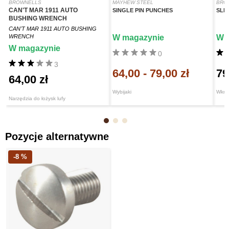
BROWNELLS
MAYHEW STEEL
BRO
CAN'T MAR 1911 AUTO
SINGLE PIN PUNCHES
SLI
BUSHING WRENCH
CAN'T MAR 1911 AUTO BUSHING
WRENCH
W magazynie
W 
W magazynie
0
3
64,00
-
79,00 zł
79
64,00 zł
Wybijaki
Wkręt
Narzędzia do łożysk lufy
Pozycje alternatywne
-8 %