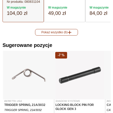
Nr produktu:
080831104
W magazynie
W magazynie
W magazynie
104,00 zł
49,00 zł
84,00 zł
Pokaż wszystko (6)
Sugerowane pozycje
-7 %
BERETTA USA
SHADOW SYSTEMS
BER
TRIGGER SPRING, 21A/3032
LOCKING BLOCK PIN FOR
CAT
GLOCK GEN 3
TRIGGER SPRING, 21A/3032
CAT