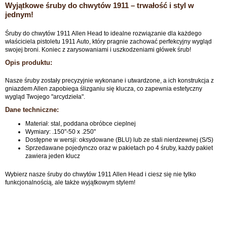
Wyjątkowe śruby do chwytów 1911 – trwałość i styl w
jednym!
Śruby do chwytów 1911 Allen Head to idealne rozwiązanie dla każdego
właściciela pistoletu 1911 Auto, który pragnie zachować perfekcyjny wygląd
swojej broni. Koniec z zarysowaniami i uszkodzeniami główek śrub!
Opis produktu:
Nasze śruby zostały precyzyjnie wykonane i utwardzone, a ich konstrukcja z
gniazdem Allen zapobiega ślizganiu się klucza, co zapewnia estetyczny
wygląd Twojego "arcydzieła".
Dane techniczne:
Materiał: stal, poddana obróbce cieplnej
Wymiary: .150"-50 x .250"
Dostępne w wersji: oksydowane (BLU) lub ze stali nierdzewnej (S/S)
Sprzedawane pojedynczo oraz w pakietach po 4 śruby, każdy pakiet
zawiera jeden klucz
Wybierz nasze śruby do chwytów 1911 Allen Head i ciesz się nie tylko
funkcjonalnością, ale także wyjątkowym stylem!