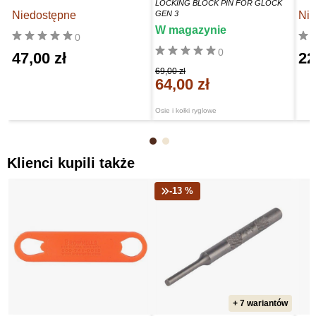
LOCKING BLOCK PIN FOR GLOCK
Niedostępne
GEN 3
Nie
W magazynie
0
0
47,00 zł
22
69,00 zł
64,00 zł
Osie i kołki ryglowe
Klienci kupili także
-13 %
+ 7 wariantów