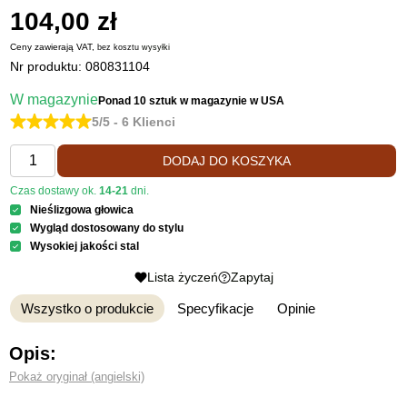
104,00 zł
Ceny zawierają VAT,
bez kosztu
wysyłki
Nr produktu:
080831104
W magazynie
Ponad 10 sztuk
w magazynie w USA
5/5 - 6 Klienci
DODAJ DO KOSZYKA
Czas dostawy ok.
14-21
dni.
Nieślizgowa głowica
Wygląd dostosowany do stylu
Wysokiej jakości stal
Lista życzeń
Zapytaj
Wszystko o produkcie
Specyfikacje
Opinie
Opis:
Pokaż oryginał (angielski)