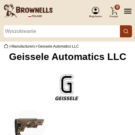
0
Moje konto
Koszyk
(Zaloguj się)
Manufacturers
Geissele Automatics LLC
Geissele Automatics LLC