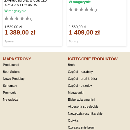
ENHANCED 2-STG CURVED
W magazynie
TRIGGER FOR AR-15
0
W magazynie
0
1 539,00 zł
1 569,00 zł
1 389,00 zł
1 409,00 zł
Spusty
Spusty
MAPA STRONY
KATEGORIE PRODUKTÓW
Producenci
Broń
Best Sellers
Części - karabiny
Nowe Produkty
Części - broń krótka
Schematy
Części - strzelby
Promocje
Magazynki
Newsletter
Elaboracja amunicji
Akcesoria strzeleckie
Narzędzia rusznikarskie
Optyka
Czyszczenie broni