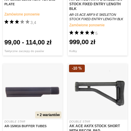
STOCK FIXED ENTRY LENGTH
PLATE
BLK
Zamówione ponownie
AR-15 ACE ARFX-E SKELETON
STOCK FIXED ENTRY LENGTH BLK
3,4
Zamówione ponownie
5
999,00 zł
99,00
-
114,00 zł
Taktyczne zaczepy do pasów
Kolby
-10 %
+ 2 wariantów
DOUBLE STAR
DOUBLE STAR
AK ACE AKFX STOCK SHORT
AR-15/M16 BUFFER TUBES
WITH RECOIL PAD