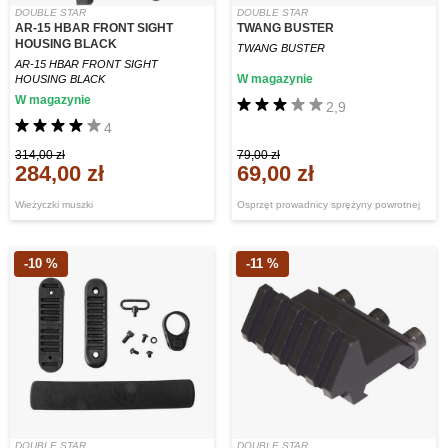
DOUBLE STAR
DOUBLE STAR
AR-15 HBAR FRONT SIGHT
TWANG BUSTER
HOUSING BLACK
TWANG BUSTER
AR-15 HBAR FRONT SIGHT
W magazynie
HOUSING BLACK
W magazynie
2,9
4
314,00 zł
79,00 zł
284,00 zł
69,00 zł
Wieżyczki muszki
Osprzęt prowadnicy sprężyny powrotnej
-10 %
-11 %
DOUBLE STAR
DOUBLE STAR