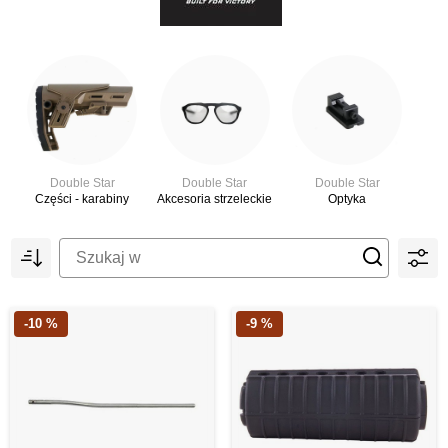
Double Star
Double Star
Double Star
Części - karabiny
Akcesoria strzeleckie
Optyka
-10 %
-9 %