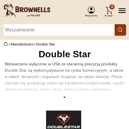
0
Moje konto
Koszyk
(Zaloguj się)
Manufacturers
Double Star
Double Star
Wytwarzane wyłącznie w USA ze staranną precyzją produkty
Double Star są wykorzystywane na rynku komercyjnym, a także
w siłach zbrojnych i organach ścigania na całym świecie. Firma
zajmuje się produkcją części do karabinów (części osady, części
układu gazowego, szyny i łoża, części komory zamkowej i
zamka, części celowników, ochraniacze gwintów wylotowych,
zespoły chwytu), akcesoriów strzeleckich takich jak: bipody i
monopody, taktyczne zaczepy do pasów oraz z optyki bazy
montażowe do karabinów.