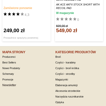
AK ACE AKFX STOCK SHORT WITH
Zamówione ponownie
RECOIL PAD
W magazynie
4,3
0
609,00 zł
249,00 zł
549,00 zł
Prowadnice sprężyny powrotnej
MAPA STRONY
KATEGORIE PRODUKTÓW
Producenci
Broń
Best Sellers
Części - karabiny
Nowe Produkty
Części - broń krótka
Schematy
Części - strzelby
Promocje
Magazynki
Newsletter
Elaboracja amunicji
Akcesoria strzeleckie
Narzędzia rusznikarskie
Optyka