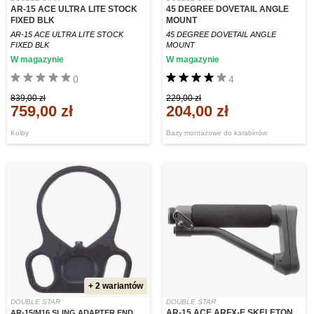
AR-15 ACE ULTRA LITE STOCK
45 DEGREE DOVETAIL ANGLE
FIXED BLK
MOUNT
AR-15 ACE ULTRA LITE STOCK
45 DEGREE DOVETAIL ANGLE
FIXED BLK
MOUNT
W magazynie
W magazynie
0
4
839,00 zł
229,00 zł
759,00 zł
204,00 zł
Kolby
Bazy montażowe do karabinów
+ 2 wariantów
DOUBLE STAR
DOUBLE STAR
AR-15 ACE ARFX-E SKELETON
AR-15/M16 SLING ADAPTER END