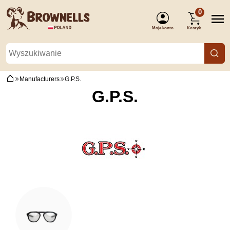
0
Moje konto
Koszyk
(Zaloguj się)
Manufacturers
G.P.S.
G.P.S.