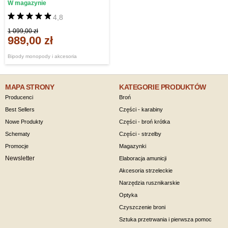
W magazynie
4,8
1 099,00 zł
989,00 zł
Bipody monopody i akcesoria
MAPA STRONY
KATEGORIE PRODUKTÓW
Producenci
Broń
Best Sellers
Części - karabiny
Nowe Produkty
Części - broń krótka
Schematy
Części - strzelby
Promocje
Magazynki
Newsletter
Elaboracja amunicji
Akcesoria strzeleckie
Narzędzia rusznikarskie
Optyka
Czyszczenie broni
Sztuka przetrwania i pierwsza pomoc