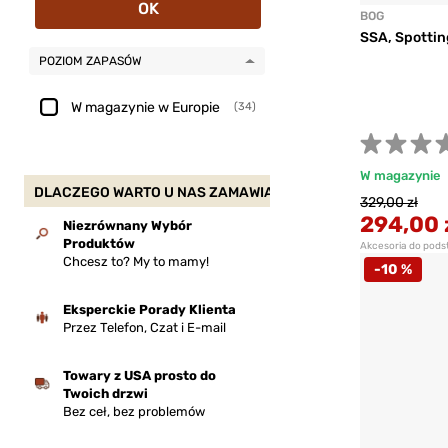
OK
BOG
SSA, Spotti
POZIOM ZAPASÓW
W magazynie w Europie
(34)
W magazynie
DLACZEGO WARTO U NAS ZAMAWIAĆ?
329,00 zł
294,00 
Niezrównany Wybór
Produktów
Akcesoria do pods
Chcesz to? My to mamy!
-10 %
Eksperckie Porady Klienta
Przez Telefon, Czat i E-mail
Towary z USA prosto do
Twoich drzwi
Bez ceł, bez problemów