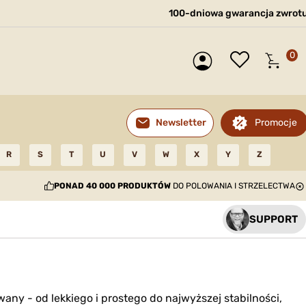
100-dniowa gwarancja zwrot
0
Promocje
Newsletter
R
S
T
U
V
W
X
Y
Z
PONAD 40 000 PRODUKTÓW
DO POLOWANIA I STRZELECTWA
SUPPORT
ny - od lekkiego i prostego do najwyższej stabilności,