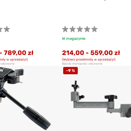
W magazynie
-
789,00 zł
214,00
-
559,00 zł
ioty w sprzedaży!)
(Wybierz przedmioty w sprzedaży!)
 akcesoria
Bipody monopody i akcesoria
-9 %