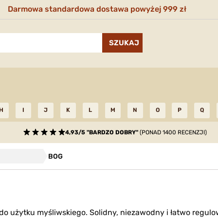
Darmowa standardowa dostawa powyżej 999 zł
H
I
J
K
L
M
N
O
P
Q
4,93/5 "BARDZO DOBRY"
(PONAD 1400 RECENZJI)
BOG
o użytku myśliwskiego. Solidny, niezawodny i łatwo regulowa