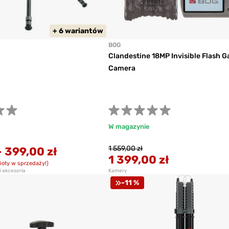
+ 6 wariantów
BOG
Clandestine 18MP Invisible Flash 
Camera
W magazynie
1 559,00 zł
-
399,00 zł
1 399,00 zł
ioty w sprzedaży!)
 akcesoria
Kamery
-11 %