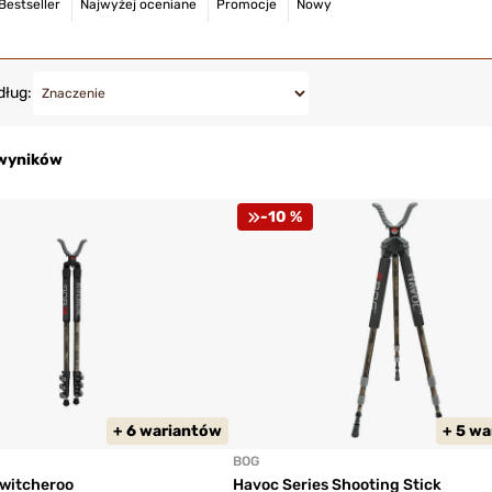
Bestseller
Najwyżej oceniane
Promocje
Nowy
dług:
 wyników
-10 %
+ 6 wariantów
+ 5 w
BOG
Switcheroo
Havoc Series Shooting Stick