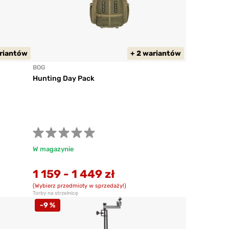
ariantów
+ 2 wariantów
BOG
Hunting Day Pack
W magazynie
1 159
-
1 449 zł
(Wybierz przedmioty w sprzedaży!)
Torby na strzelnicę
-9 %