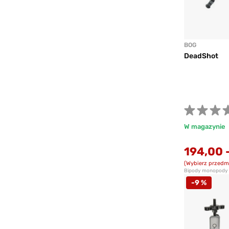
BOG
DeadShot
W magazynie
194,00
(Wybierz przedm
Bipody monopody i
-9 %