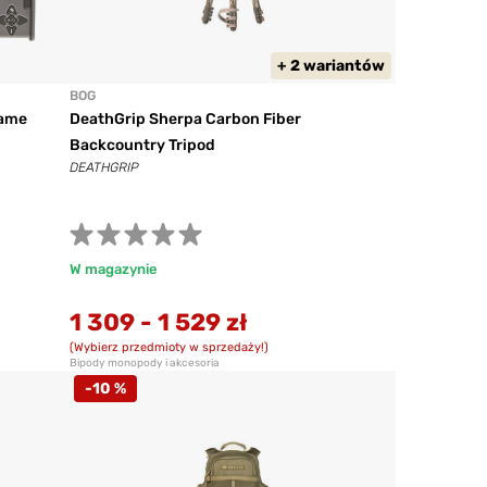
+ 2 wariantów
BOG
Game
DeathGrip Sherpa Carbon Fiber
Backcountry Tripod
DEATHGRIP
W magazynie
1 309
-
1 529 zł
(Wybierz przedmioty w sprzedaży!)
Bipody monopody i akcesoria
-10 %