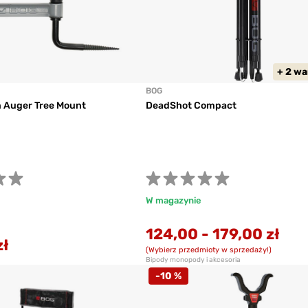
+ 2 w
BOG
n Auger Tree Mount
DeadShot Compact
W magazynie
124,00
-
179,00 zł
zł
(Wybierz przedmioty w sprzedaży!)
Bipody monopody i akcesoria
-10 %