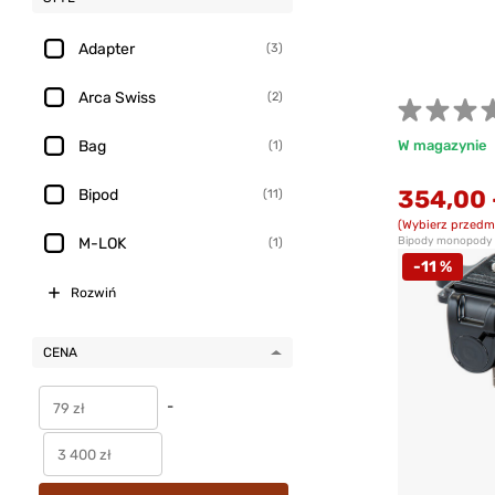
Adapter
(3)
Arca Swiss
(2)
Bag
W magazynie
(1)
354,00
Bipod
(11)
(Wybierz przedm
M-LOK
Bipody monopody i
(1)
-11 %
Rozwiń
CENA
-