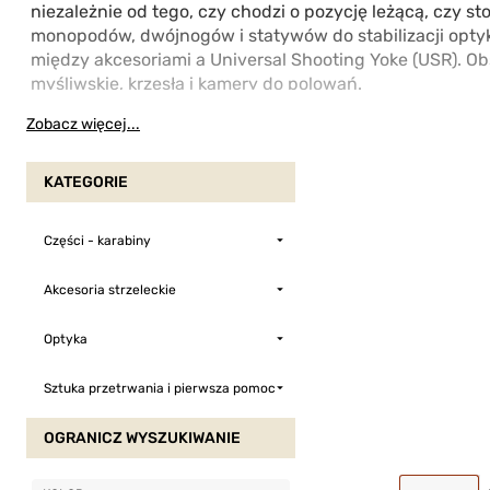
niezależnie od tego, czy chodzi o pozycję leżącą, czy 
monopodów, dwójnogów i statywów do stabilizacji optyk
między akcesoriami a Universal Shooting Yoke (USR). 
myśliwskie, krzesła i kamery do polowań.
Zobacz więcej...
KATEGORIE
Części - karabiny
Akcesoria strzeleckie
Optyka
Sztuka przetrwania i pierwsza pomoc
OGRANICZ WYSZUKIWANIE