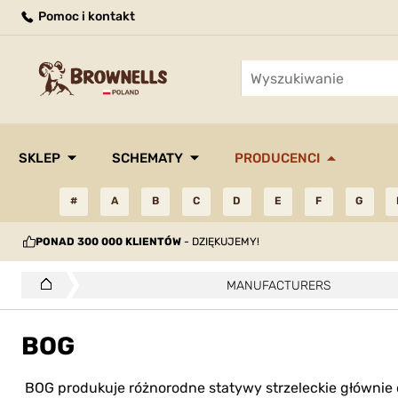
Pomoc i kontakt
SKLEP
SCHEMATY
PRODUCENCI
#
A
B
C
D
E
F
G
PONAD 300 000 KLIENTÓW
- DZIĘKUJEMY!
MANUFACTURERS
BOG
BOG produkuje różnorodne statywy strzeleckie głównie d