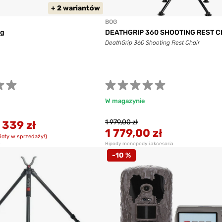
+ 2 wariantów
BOG
ag
DEATHGRIP 360 SHOOTING REST C
DeathGrip 360 Shooting Rest Chair
W magazynie
1 979,00 zł
 339 zł
1 779,00 zł
ioty w sprzedaży!)
ę
Bipody monopody i akcesoria
-10 %