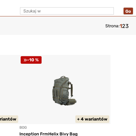
1
2
3
Strona:
-10 %
ariantów
+ 4 wariantów
BOG
Inception FrmHelix Bivy Bag