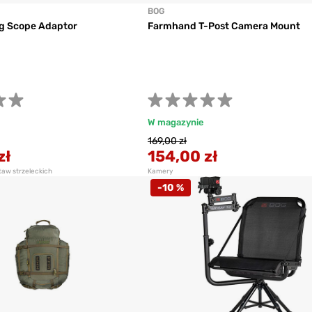
BOG
ng Scope Adaptor
Farmhand T-Post Camera Mount
W magazynie
169,00 zł
zł
154,00 zł
taw strzeleckich
Kamery
-10 %