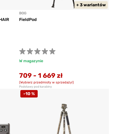
+ 3 wariantów
BOG
HAIR
FieldPod
W magazynie
709
-
1 669 zł
(Wybierz przedmioty w sprzedaży!)
Podstawy pod karabiny
-10 %