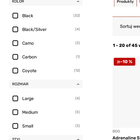
KOLOR
Produkty
Black
(32)
Sortuj we
Black/Silver
(4)
Camo
(3)
1 - 20 of 45
Carbon
(1)
-10 %
Coyote
(12)
ROZMIAR
Large
(4)
Medium
(5)
Small
(3)
BOG
Adrenaline 
STYL