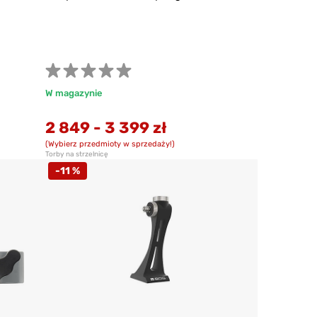
W magazynie
2 849
-
3 399 zł
(Wybierz przedmioty w sprzedaży!)
Torby na strzelnicę
-11 %