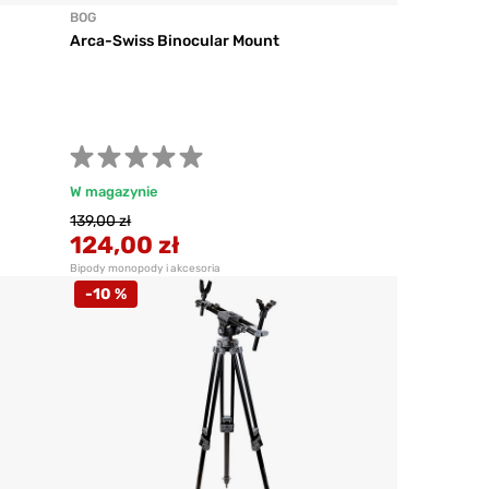
BOG
Arca-Swiss Binocular Mount
W magazynie
139,00 zł
124,00 zł
Bipody monopody i akcesoria
-10 %