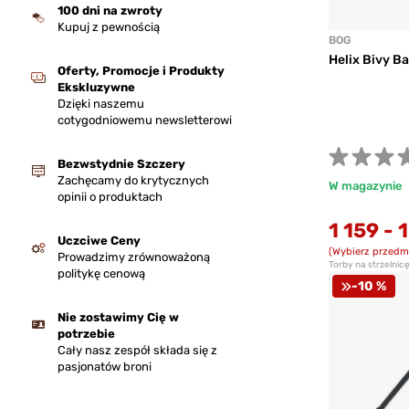
100 dni na zwroty
Kupuj z pewnością
BOG
Helix Bivy B
Oferty, Promocje i Produkty
Ekskluzywne
Dzięki naszemu
cotygodniowemu newsletterowi
Bezwstydnie Szczery
Zachęcamy do krytycznych
W magazynie
opinii o produktach
1 159
-
1
Uczciwe Ceny
(Wybierz przedm
Prowadzimy zrównoważoną
Torby na strzelnic
politykę cenową
-10 %
Nie zostawimy Cię w
potrzebie
Cały nasz zespół składa się z
pasjonatów broni