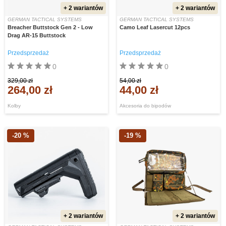
+ 2 wariantów
+ 2 wariantów
GERMAN TACTICAL SYSTEMS
GERMAN TACTICAL SYSTEMS
Breacher Buttstock Gen 2 - Low
Camo Leaf Lasercut 12pcs
Drag AR-15 Buttstock
Przedsprzedaż
Przedsprzedaż
0
0
329,00 zł
54,00 zł
264,00 zł
44,00 zł
Kolby
Akcesoria do bipodów
-20 %
-19 %
+ 2 wariantów
+ 2 wariantów