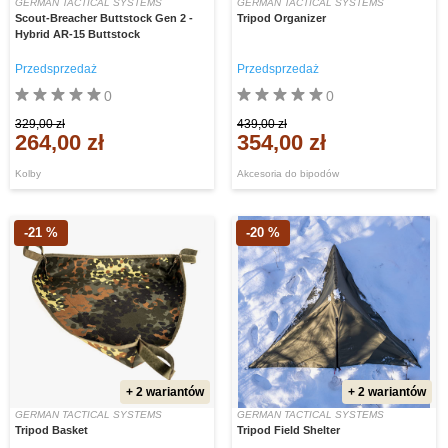
GERMAN TACTICAL SYSTEMS
GERMAN TACTICAL SYSTEMS
Scout-Breacher Buttstock Gen 2 -
Tripod Organizer
Hybrid AR-15 Buttstock
Przedsprzedaż
Przedsprzedaż
0
0
329,00 zł
439,00 zł
264,00 zł
354,00 zł
Kolby
Akcesoria do bipodów
-21 %
-20 %
+ 2 wariantów
+ 2 wariantów
GERMAN TACTICAL SYSTEMS
GERMAN TACTICAL SYSTEMS
Tripod Basket
Tripod Field Shelter