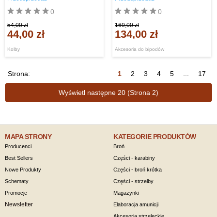
0
0
54,00 zł
169,00 zł
44,00 zł
134,00 zł
Kolby
Akcesoria do bipodów
Strona:
1
2
3
4
5
...
17
Wyświetl następne 20 (Strona 2)
MAPA STRONY
KATEGORIE PRODUKTÓW
Producenci
Broń
Best Sellers
Części - karabiny
Nowe Produkty
Części - broń krótka
Schematy
Części - strzelby
Promocje
Magazynki
Newsletter
Elaboracja amunicji
Akcesoria strzeleckie