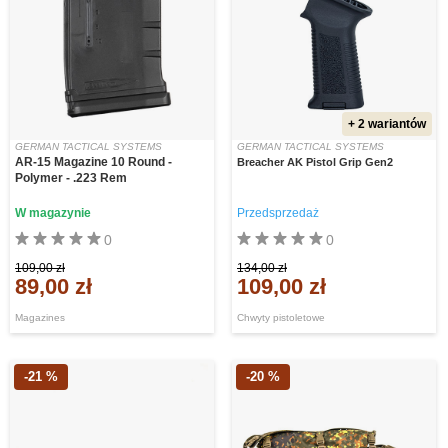
+ 2 wariantów
GERMAN TACTICAL SYSTEMS
GERMAN TACTICAL SYSTEMS
AR-15 Magazine 10 Round -
Breacher AK Pistol Grip Gen2
Polymer - .223 Rem
W magazynie
Przedsprzedaż
0
0
109,00 zł
134,00 zł
89,00 zł
109,00 zł
Magazines
Chwyty pistoletowe
-21 %
-20 %