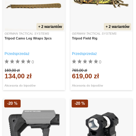
+ 2 wariantów
+ 2 wariantów
GERMAN TACTICAL SYSTEMS
GERMAN TACTICAL SYSTEMS
Tripod Camo Leg Wraps 3pcs
Tripod Field Rig
Przedsprzedaż
Przedsprzedaż
0
0
169,00 zł
769,00 zł
134,00 zł
619,00 zł
Akcesoria do bipodów
Akcesoria do bipodów
-20 %
-20 %