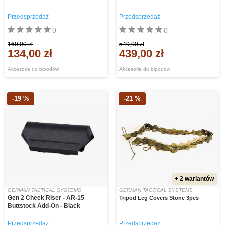
Przedsprzedaż
Przedsprzedaż
0
0
169,00 zł
549,00 zł
134,00 zł
439,00 zł
Akcesoria do bipodów
Akcesoria do bipodów
-19 %
-21 %
+ 2 wariantów
GERMAN TACTICAL SYSTEMS
GERMAN TACTICAL SYSTEMS
Gen 2 Cheek Riser - AR-15
Tripod Leg Covers Stone 3pcs
Buttstock Add-On - Black
Przedsprzedaż
Przedsprzedaż