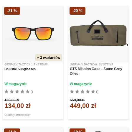
-21 %
-20 %
+ 3 wariantów
GERMAN TACTICAL SYSTEMS
GERMAN TACTICAL SYSTEMS
GTS Mission Case - Stone Grey
Ballistic Sunglasses
Olive
W magazynie
W magazynie
0
0
169,00 zł
559,00 zł
134,00 zł
449,00 zł
Okulary strzeleckie