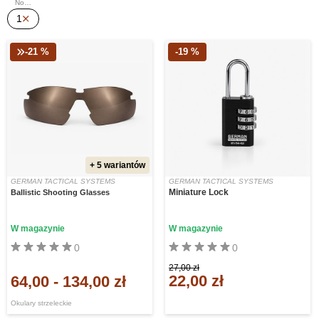
Nowe produkty
1
-21 %
-19 %
+ 5 wariantów
GERMAN TACTICAL SYSTEMS
GERMAN TACTICAL SYSTEMS
Miniature Lock
Ballistic Shooting Glasses
W magazynie
W magazynie
0
0
27,00 zł
22,00 zł
64,00
-
134,00 zł
Okulary strzeleckie