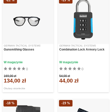
-21 %
-19 %
GERMAN TACTICAL SYSTEMS
GERMAN TACTICAL SYSTEMS
Gunsmithing Glasses
Combination Lock Armory Lock
W magazynie
W magazynie
0
0
169,00 zł
54,00 zł
134,00 zł
44,00 zł
Okulary strzeleckie
-18 %
-19 %