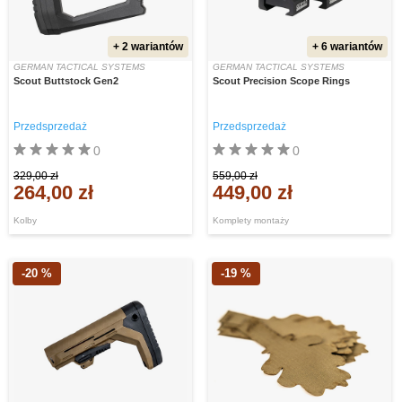
+ 2 wariantów
+ 6 wariantów
GERMAN TACTICAL SYSTEMS
GERMAN TACTICAL SYSTEMS
Scout Buttstock Gen2
Scout Precision Scope Rings
Przedsprzedaż
Przedsprzedaż
0
0
329,00 zł
559,00 zł
264,00 zł
449,00 zł
Kolby
Komplety montaży
-20 %
-19 %