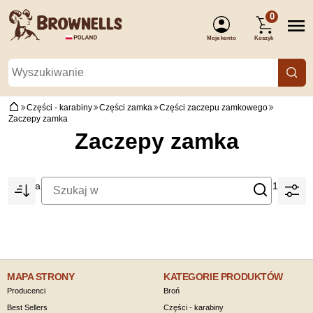
0
Moje konto
Koszyk
(Zaloguj się)
Części - karabiny
Części zamka
Części zaczepu zamkowego
Zaczepy zamka
Zaczepy zamka
Strona:
1
2
MAPA STRONY
KATEGORIE PRODUKTÓW
Producenci
Broń
Best Sellers
Części - karabiny