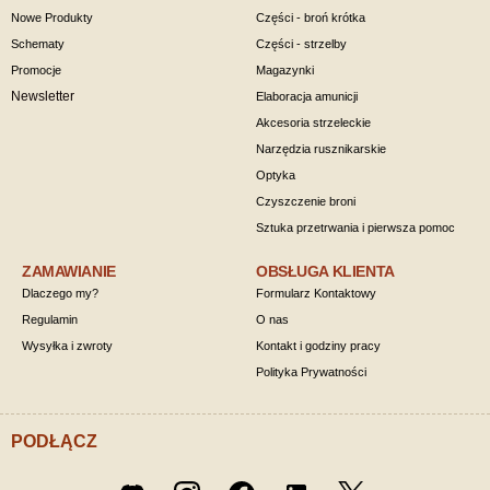
Nowe Produkty
Części - broń krótka
Schematy
Części - strzelby
Promocje
Magazynki
Newsletter
Elaboracja amunicji
Akcesoria strzeleckie
Narzędzia rusznikarskie
Optyka
Czyszczenie broni
Sztuka przetrwania i pierwsza pomoc
ZAMAWIANIE
OBSŁUGA KLIENTA
Dlaczego my?
Formularz Kontaktowy
Regulamin
O nas
Wysyłka i zwroty
Kontakt i godziny pracy
Polityka Prywatności
PODŁĄCZ
Twitter