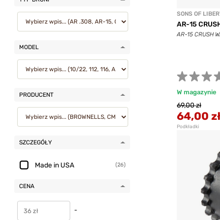
SONS OF LIBE
AR-15 CRUS
AR-15 CRUSH W
MODEL
W magazynie
PRODUCENT
69,00 zł
64,00 z
Podkładki
SZCZEGÓŁY
Made in USA
(26)
CENA
-