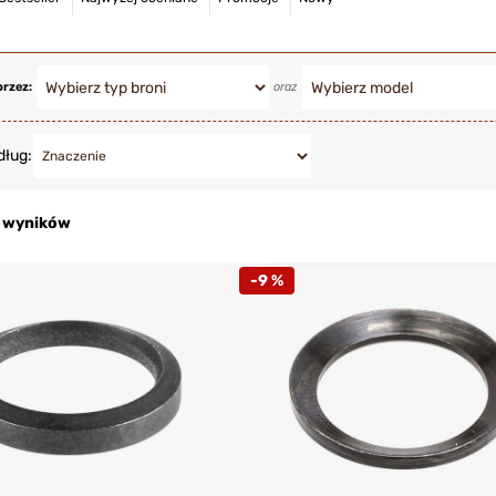
przez:
oraz
dług:
9 wyników
-9 %