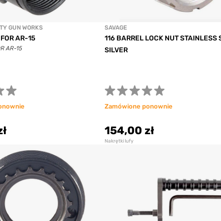
RTY GUN WORKS
SAVAGE
FOR AR-15
116 BARREL LOCK NUT STAINLESS 
R AR-15
SILVER
onownie
Zamówione ponownie
zł
154,00 zł
Nakrętki lufy