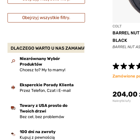
Obejrzyj wszystkie filtry.
COLT
BARREL NUT
BLACK
BARREL NUT AS
DLACZEGO WARTO U NAS ZAMAWIAĆ?
Niezrównany Wybór
Produktów
Chcesz to? My to mamy!
Zamówione p
Eksperckie Porady Klienta
Przez Telefon, Czat i E-mail
204,00 
Nakrętki lufy
Towary z USA prosto do
Twoich drzwi
Bez ceł, bez problemów
100 dni na zwroty
Kupuj z pewnością