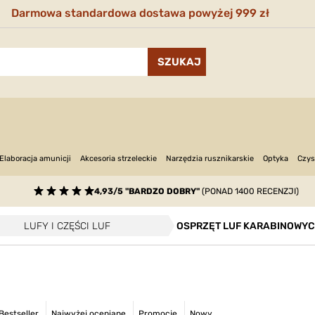
Darmowa standardowa dostawa powyżej 999 zł
Narzędzia rusznikarskie
Optyka
Elaboracja amunicji
Akcesoria strzeleckie
Czys
4,93/5 "BARDZO DOBRY"
(PONAD 1400 RECENZJI)
LUFY I CZĘŚCI LUF
OSPRZĘT LUF KARABINOWY
Bestseller
Najwyżej oceniane
Promocje
Nowy