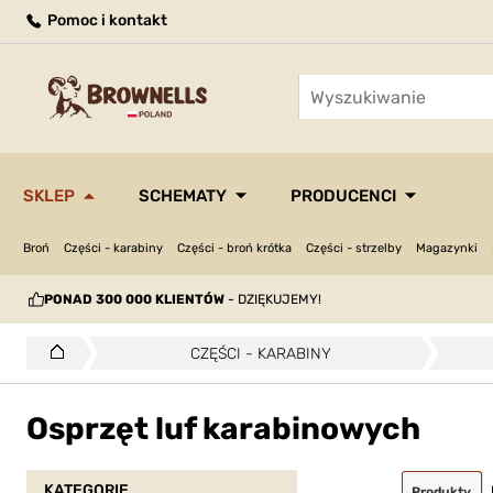
Pomoc i kontakt
SKLEP
SCHEMATY
PRODUCENCI
Broń
Części - karabiny
Części - broń krótka
Części - strzelby
Magazynki
PONAD 300 000 KLIENTÓW
- DZIĘKUJEMY!
CZĘŚCI - KARABINY
Osprzęt luf karabinowych
KATEGORIE
Produkty