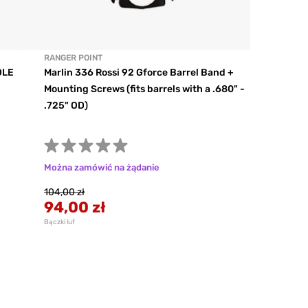
RANGER POINT
DLE
Marlin 336 Rossi 92 Gforce Barrel Band +
Mounting Screws (fits barrels with a .680" -
.725" OD)
Można zamówić na żądanie
104,00 zł
94,00 zł
Bączki luf