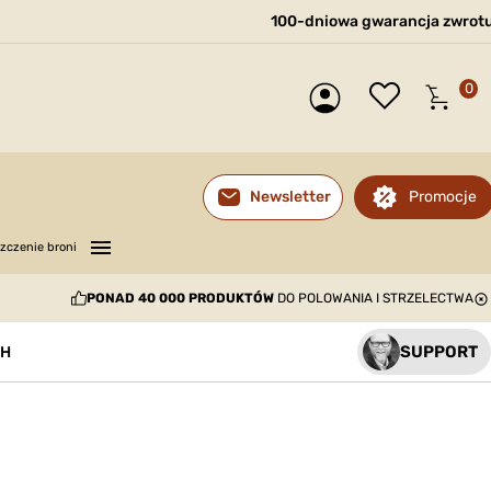
100-dniowa gwarancja zwrot
0
Promocje
Newsletter
—
—
—
zczenie broni
PONAD 40 000 PRODUKTÓW
DO POLOWANIA I STRZELECTWA
SUPPORT
CH