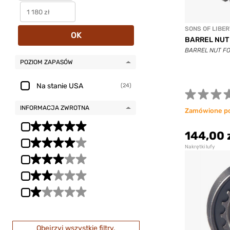
SONS OF LIBE
OK
BARREL NUT 
BARREL NUT FO
POZIOM ZAPASÓW
Na stanie USA
(24)
INFORMACJA ZWROTNA
Zamówione p
144,00 
Nakrętki lufy
Obejrzyj wszystkie filtry.