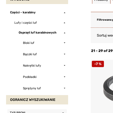
Części - karabiny
Filtrowane 
Lufy i części luf
Osprzęt luf karabinowych
Sortuj we
Bloki luf
21 - 29 of 2
Bączki luf
-7 %
Nakrętki lufy
Podkładki
Sprężyny luf
OGRANICZ WYSZUKIWANIE
TYP BRONI