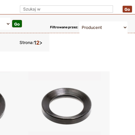
Filtrowane przez:
1
2
>
Strona: