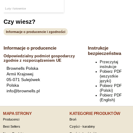
Luty i lutownice
Czy wiesz?
Informacje o producencie i zgodności
Informacje o producencie
Instrukcje
bezpieczeństwa
Odpowiedzialny podmiot gospodarczy
zgodnie z rozporządzeniem UE
Przeczytaj
instrukcje
Brownells Polska
Pobierz PDF
Armii Krajowej
(wszystkie
05-071 Sulejówek
języki)
Polska
Pobierz PDF
(Polski)
info@brownells.pl
Pobierz PDF
(English)
MAPA STRONY
KATEGORIE PRODUKTÓW
Producenci
Broń
Best Sellers
Części - karabiny