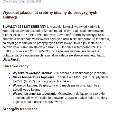
Pokaż oryginał (angielski)
Wysokiej jakości lut srebrny idealny do precyzyjnych
aplikacji.
SILVALOY 355 LUT SREBRNY
to wysokiej jakości, wolny od kadmu lut
zaprojektowany do łączenia różnych metali, w tym stali, stali nierdzewnej,
miedzi, niklu oraz metali szlachetnych. Zawartość srebra wynosząca 56%
zapewnia doskonałe właściwości płynięcia oraz niską temperaturę topnienia,
co czyni go idealnym do precyzyjnych zastosowań, takich jak instalacja
celowników i ramp na stalowych broni. Lut topnieje w temperaturze 1145°F
(618°C) i płynie w 1205°F (652°C), co zapewnia mocne i niezawodne
połączenia. Dla optymalnych rezultatów zaleca się stosowanie tego lutu z
Ultra Flux®
.
Kluczowe cechy:
Wysoka zawartość srebra:
56% srebra dla doskonałego łączenia.
Niska temperatura topnienia:
Topnieje w 1145°F (618°C) i płynie w
1205°F (652°C) dla precyzyjnych aplikacji.
Wolny od kadmu:
Bezpieczny w różnych zastosowaniach bez
szkodliwego kadmu.
Wszechstronne zastosowanie:
Odpowiedni do łączenia szerokiej
gamy metali, w tym stali nierdzewnej, z prawie białym kolorem, który
pięknie pasuje do stali nierdzewnej.
Szczegóły techniczne: