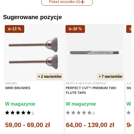
Pokaż wszystko (4)
Sugerowane pozycje
-13 %
-10 %
+ 2 wariantów
+ 7 wariantów
DREMEL
REIFF & NESTOR COMPANY
A-Z
WIRE BRUSHES
PERFECT CUT"! PREMIUM TWO
SNA
FLUTE TAPS
W magazynie
W magazynie
W 
5
0
59,00
-
69,00 zł
64,00
-
139,00 zł
94