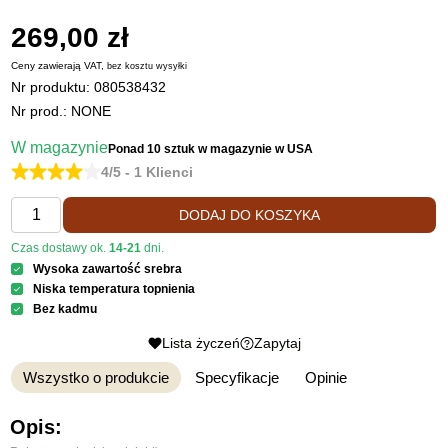
269,00 zł
Ceny zawierają VAT,
bez kosztu
wysyłki
Nr produktu:
080538432
Nr prod.: NONE
W magazynie
Ponad 10 sztuk
w magazynie w USA
4/5 - 1 Klienci
DODAJ DO KOSZYKA
Czas dostawy ok.
14-21
dni.
Wysoka zawartość srebra
Niska temperatura topnienia
Bez kadmu
Lista życzeń
Zapytaj
Wszystko o produkcie
Specyfikacje
Opinie
Opis: