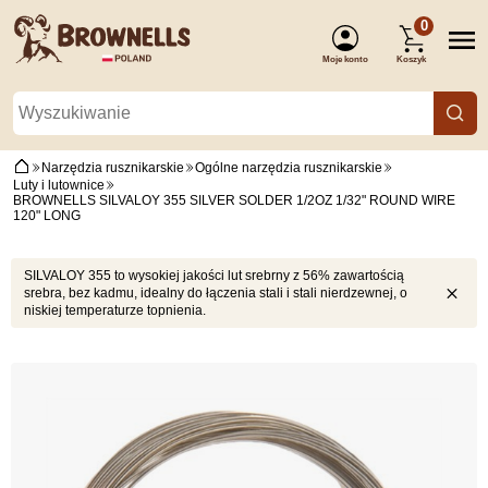
0
Moje konto
Koszyk
(Zaloguj się)
Narzędzia rusznikarskie
Ogólne narzędzia rusznikarskie
Luty i lutownice
BROWNELLS SILVALOY 355 SILVER SOLDER 1/2OZ 1/32" ROUND WIRE
120" LONG
SILVALOY 355 to wysokiej jakości lut srebrny z 56% zawartością
srebra, bez kadmu, idealny do łączenia stali i stali nierdzewnej, o
niskiej temperaturze topnienia.