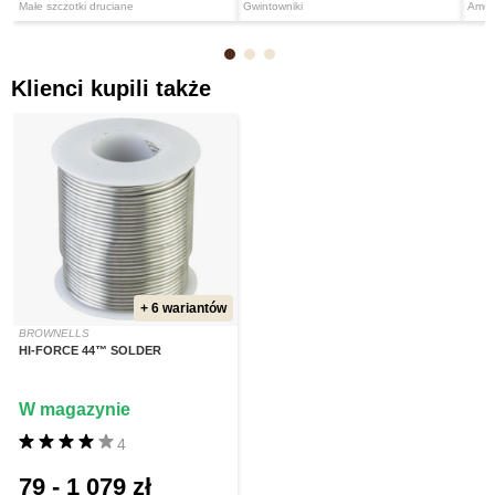
Małe szczotki druciane
Gwintowniki
Amun
Klienci kupili także
+ 6 wariantów
BROWNELLS
HI-FORCE 44™ SOLDER
W magazynie
4
79
-
1 079 zł