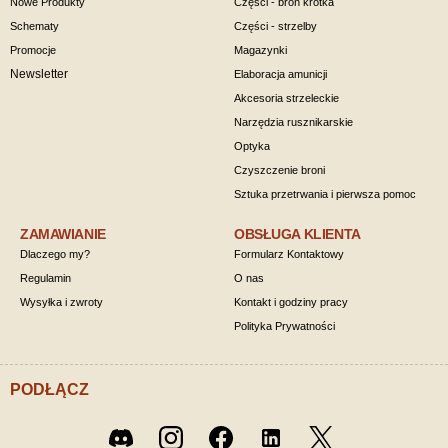
Nowe Produkty
Części - broń krótka
Schematy
Części - strzelby
Promocje
Magazynki
Newsletter
Elaboracja amunicji
Akcesoria strzeleckie
Narzędzia rusznikarskie
Optyka
Czyszczenie broni
Sztuka przetrwania i pierwsza pomoc
ZAMAWIANIE
OBSŁUGA KLIENTA
Dlaczego my?
Formularz Kontaktowy
Regulamin
O nas
Wysyłka i zwroty
Kontakt i godziny pracy
Polityka Prywatności
PODŁĄCZ
Twitter
Discord
Instagram
Facebook
LinkedIn