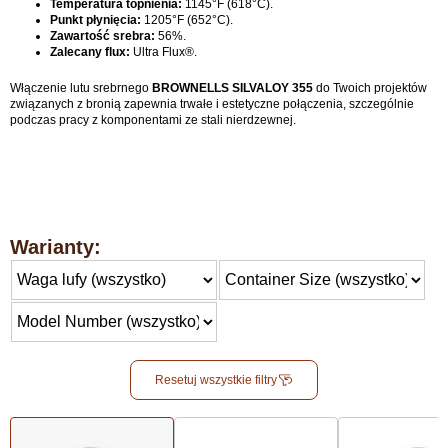
Temperatura topnienia:
1145°F (618°C).
Punkt płynięcia:
1205°F (652°C).
Zawartość srebra:
56%.
Zalecany flux:
Ultra Flux®.
Włączenie lutu srebrnego
BROWNELLS SILVALOY 355
do Twoich projektów
związanych z bronią zapewnia trwałe i estetyczne połączenia, szczególnie
podczas pracy z komponentami ze stali nierdzewnej.
Warianty:
Resetuj wszystkie filtry