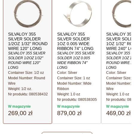
SILVALOY 355
SILVALOY 355
SILVALOY 355
SILVER SOLDER
SILVER SOLDER
SILVER SOLD
1/2OZ 1/32" ROUND
1OZ 0.005 WIDE
1OZ 1/32" R
WIRE 120" LONG
RIBBON 74" LONG
WIRE 240" L
SILVALOY 355 SILVER
SILVALOY 355 SILVER
SILVALOY 355 S
SOLDER 1/2OZ 1/32"
SOLDER 1OZ 0.005
SOLDER 1OZ 1/
ROUND WIRE 120"
WIDE RIBBON 74"
ROUND WIRE 24
LONG
LONG
LONG
Container Size: 1/2 oz
Color: Silver
Color: Silver
Model Number: Round
Container Size: 1 oz
Container Size: 
Wire
Model Number: Wide
Model Number: 
Weight: 1/2 oz.
Ribbon
Wire
Nr produktu:
080538432
Weight: 1.0 oz
Weight: 1.0 oz
Nr produktu:
080538305
Nr produktu:
080
W magazynie
W magazynie
W magazynie
269,00 zł
879,00 zł
469,00 zł