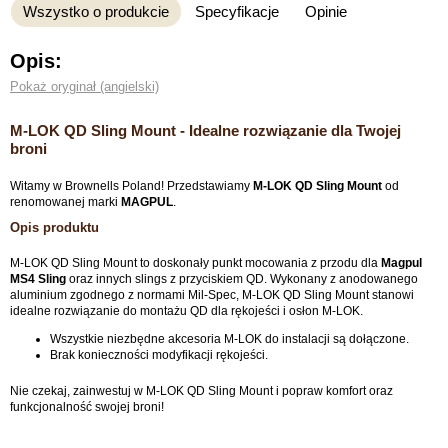
Wszystko o produkcie
Specyfikacje
Opinie
Opis:
Pokaż oryginał (angielski)
M-LOK QD Sling Mount - Idealne rozwiązanie dla Twojej
broni
Witamy w Brownells Poland! Przedstawiamy
M-LOK QD Sling Mount
od
renomowanej marki
MAGPUL
.
Opis produktu
M-LOK QD Sling Mount to doskonały punkt mocowania z przodu dla
Magpul
MS4 Sling
oraz innych slings z przyciskiem QD. Wykonany z anodowanego
aluminium zgodnego z normami Mil-Spec, M-LOK QD Sling Mount stanowi
idealne rozwiązanie do montażu QD dla rękojeści i osłon M-LOK.
Wszystkie niezbędne akcesoria M-LOK do instalacji są dołączone.
Brak konieczności modyfikacji rękojeści.
Nie czekaj, zainwestuj w M-LOK QD Sling Mount i popraw komfort oraz
funkcjonalność swojej broni!