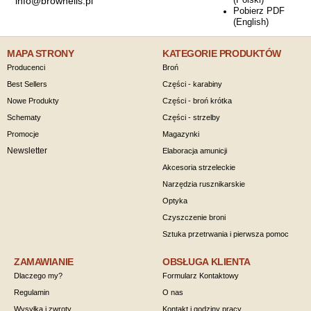
info@brownells.pl
Pobierz PDF
(English)
MAPA STRONY
KATEGORIE PRODUKTÓW
Producenci
Broń
Best Sellers
Części - karabiny
Nowe Produkty
Części - broń krótka
Schematy
Części - strzelby
Promocje
Magazynki
Newsletter
Elaboracja amunicji
Akcesoria strzeleckie
Narzędzia rusznikarskie
Optyka
Czyszczenie broni
Sztuka przetrwania i pierwsza pomoc
ZAMAWIANIE
OBSŁUGA KLIENTA
Dlaczego my?
Formularz Kontaktowy
Regulamin
O nas
Wysyłka i zwroty
Kontakt i godziny pracy