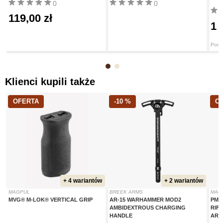
0
0
119,00 zł
1 
Pods
Klienci kupili także
OFERTA
-10 %
O
+ 4 wariantów
+ 2 wariantów
MAGPUL
BREEK ARMS
MAG
MVG® M-LOK® VERTICAL GRIP
AR-15 WARHAMMER MOD2
PMAG
AMBIDEXTROUS CHARGING
RIF
HANDLE
AR-