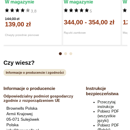
W magazynie
W magazynie
W 
3,8
5
144,00 zł
344,00
-
354,00 zł
12
139,00 zł
Rączki zamkowe
Maga
Chwyty przednie pionowe
Czy wiesz?
Informacje o producencie i zgodności
Informacje o producencie
Instrukcje
bezpieczeństwa
Odpowiedzialny podmiot gospodarczy
zgodnie z rozporządzeniem UE
Przeczytaj
instrukcje
Brownells Polska
Pobierz PDF
Armii Krajowej
(wszystkie
05-071 Sulejówek
języki)
Polska
Pobierz PDF
(Polski)