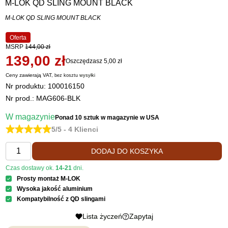
M-LOK QD SLING MOUNT BLACK
M-LOK QD SLING MOUNT BLACK
Oferta
MSRP
144,00 zł
139,00 zł
Oszczędzasz 5,00 zł
Ceny zawierają VAT,
bez kosztu
wysyłki
Nr produktu:
100016150
Nr prod.: MAG606-BLK
W magazynie
Ponad 10 sztuk
w magazynie w USA
5/5 - 4 Klienci
DODAJ DO KOSZYKA
Czas dostawy ok.
14-21
dni.
Prosty montaż M-LOK
Wysoka jakość aluminium
Kompatybilność z QD slingami
Lista życzeń
Zapytaj