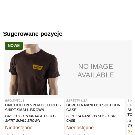
Sugerowane pozycje
NOWE
BROWNELLS
BERETTA USA
SINC
FINE COTTON VINTAGE LOGO T-
BERETTA NANO BU SOFT GUN
LIG
SHIRT SMALL BROWN
CASE
SHO
TOP
FINE COTTON VINTAGE LOGO T-
BERETTA NANO BU SOFT GUN
SHIRT SMALL BROWN
CASE
LIG
SHO
Niedostępne
Niedostępne
Za